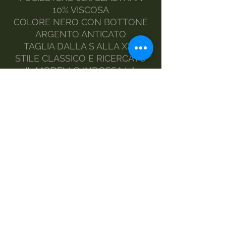
10% VISCOSA
COLORE NERO CON BOTTONE
ARGENTO ANTICATO
TAGLIA DALLA S ALLA XXL
STILE CLASSICO E RICERCATO
IL MODELLO INDOSSA LA
TAGLIA L
REALIZZATA DA MORGAN
VISIOLI FASHIOIN
MADE ITALY
TAGLIE- PETTO- VITA
S - 53 CM -61 CM
M - 56 CM -63 CM
L – 59 CM- 64 CM
XL- 62 CM- 66 CM
XXL - 65 CM -68 CM