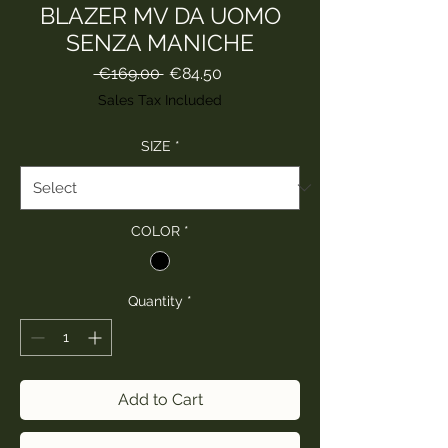
BLAZER MV DA UOMO
SENZA MANICHE
Regular
Sale
 €169.00 
€84.50
Price
Price
Sales Tax Included
SIZE
*
COLOR
*
Quantity
*
Add to Cart