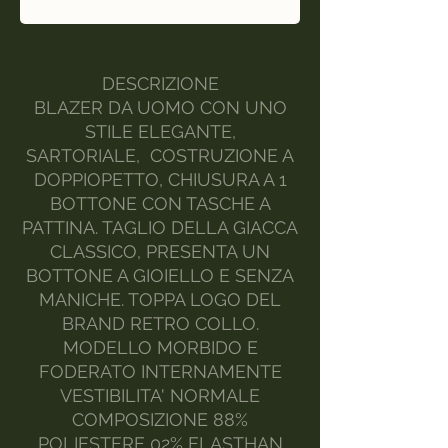
Buy Now
DESCRIZIONE
BLAZER DA UOMO CON UNO
STILE ELEGANTE,
SARTORIALE, COSTRUZIONE A
DOPPIOPETTO, CHIUSURA A 1
BOTTONE CON TASCHE A
PATTINA. TAGLIO DELLA GIACCA
CLASSICO, PRESENTA UN
BOTTONE A GIOIELLO E SENZA
MANICHE. TOPPA LOGO DEL
BRAND RETRO COLLO.
MODELLO MORBIDO E
FODERATO INTERNAMENTE
VESTIBILITA' NORMALE
COMPOSIZIONE 88%
POLIESTERE 02% ELASTHAN