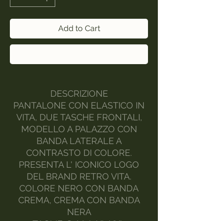
Add to Cart
Buy Now
DESCRIZIONE
PANTALONE CON ELASTICO IN
VITA, DUE TASCHE FRONTALI,
MODELLO A PALAZZO CON
BANDA LATERALE A
CONTRASTO DI COLORE.
PRESENTA L' ICONICO LOGO
DEL BRAND RETRO VITA.
COLORE NERO CON BANDA
CREMA, CREMA CON BANDA
NERA