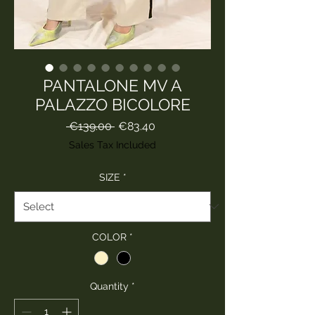
PANTALONE MV A
PALAZZO BICOLORE
Regular
Sale
 €139.00 
€83.40
Price
Price
Sales Tax Included
SIZE
*
COLOR
*
Quantity
*