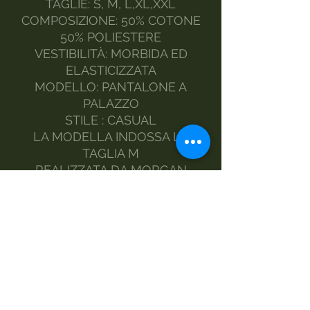
TAGLIE: S, M, L,XL,XXL
COMPOSIZIONE: 50% COTONE
50% POLIESTERE
VESTIBILITÀ: MORBIDA ED
ELASTICIZZATA
MODELLO: PANTALONE A
PALAZZO
STILE : CASUAL
LA MODELLA INDOSSA LA
TAGLIA M
REALIZZATA DA MORGAN
VISIOLI FASHION
MADE ITALY
MANUTENZIONE:
A MANO
LAVATRICE DELICATI
NO ASCIUGATRICE
STIRO A VAPORE