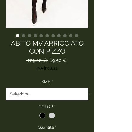
ABITO MV ARRICCIATO
CON PIZZO
Prezzo
Prezzo
 179,00 € 
89,50 €
regolare
scontato
IVA inclusa
SIZE
*
COLOR
*
Quantità
*