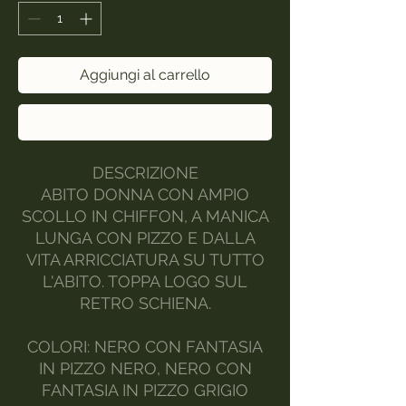
Aggiungi al carrello
Acquista ora
DESCRIZIONE
ABITO DONNA CON AMPIO
SCOLLO IN CHIFFON, A MANICA
LUNGA CON PIZZO E DALLA
VITA ARRICCIATURA SU TUTTO
L'ABITO. TOPPA LOGO SUL
RETRO SCHIENA.
COLORI: NERO CON FANTASIA
IN PIZZO NERO, NERO CON
FANTASIA IN PIZZO GRIGIO