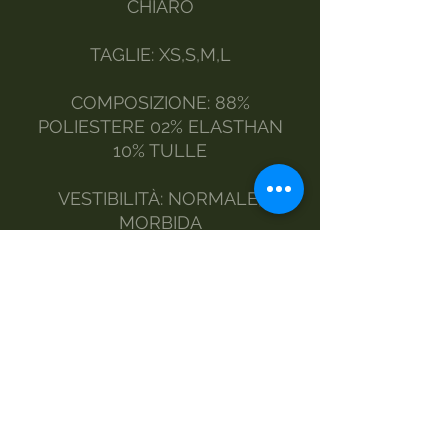
CHIARO
TAGLIE: XS,S,M,L
COMPOSIZIONE: 88%
POLIESTERE 02% ELASTHAN
10% TULLE
VESTIBILITÀ: NORMALE,
MORBIDA
MODELLO: ABITO A TUBINO
ARRICCIATO, ELASTICIZZATO
CON LUNGHEZZA SOPPRA AL
GINOCCHIO
STILE : RICERCATO E
CONTEMPORANEO