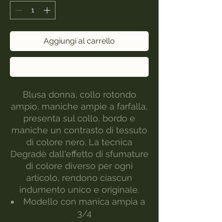
Aggiungi al carrello
Acquista ora
Blusa donna, collo rotondo
ampio, maniche ampie a farfalla,
presenta sul collo, bordo e
maniche un contrasto di tessuto
di colore nero. La tecnica
Degradè dall'effetto di sfumature
di colore diverso per ogni
articolo, rendono ciascun
indumento unico e originale.
Modello con manica ampia a
3/4