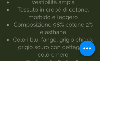
Vestibilità ampia
Tessuto in crepè di cotone,
morbido e leggero
Composizione 98% cotone 2%
elasthane
Colori blu, fango, grigio chiaro,
grigio scuro con dettagli in
colore nero
Taglia dalla S alla XL
La modella indossa la taglia S
Realizzato da Morgan Visioli
Fashion
Produzione interamente italiana
dal filato al prodotto finito
MANUTENZIONE
lavaggio 30°
lavaggio a mano
non candeggiare