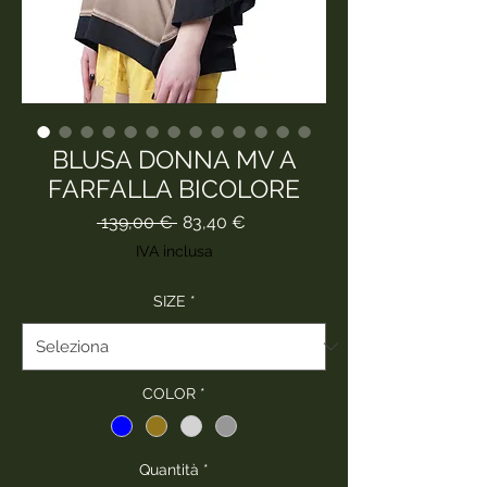
BLUSA DONNA MV A
FARFALLA BICOLORE
Prezzo
Prezzo
 139,00 € 
83,40 €
regolare
scontato
IVA inclusa
SIZE
*
COLOR
*
Quantità
*