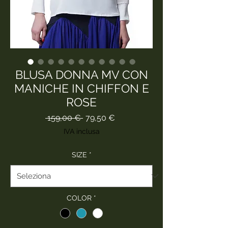
BLUSA DONNA MV CON
MANICHE IN CHIFFON E
ROSE
Prezzo
Prezzo
 159,00 € 
79,50 €
regolare
scontato
IVA inclusa
SIZE
*
COLOR
*