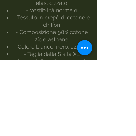
elasticizzato
- Vestibilità normale
- Tessuto in crepè di cotone e
chiffon
- Composizione 98% cotone
2% elasthane
- Colore bianco, nero, azzurro
- Taglia dalla S alla XL
- La modella indossa la taglia
S
Realizzato da Morgan Visioli
Fashion
Produzione interamente italiana
dal filato al prodotto finito
MANUTENZIONE
Lavaggio 30°
Lavaggio a mano
Non candeggiare