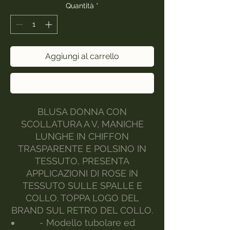
Quantità
*
Aggiungi al carrello
Acquista ora
BLUSA DONNA CON
SCOLLATURA A V, MANICHE
LUNGHE IN CHIFFON
TRASPARENTE E POLSINO IN
TESSUTO, PRESENTA
APPLICAZIONI DI ROSE IN
TESSUTO SULLE SPALLE E
COLLO. TOPPA LOGO DEL
BRAND SUL RETRO DEL COLLO.
- Modello tubolare ed