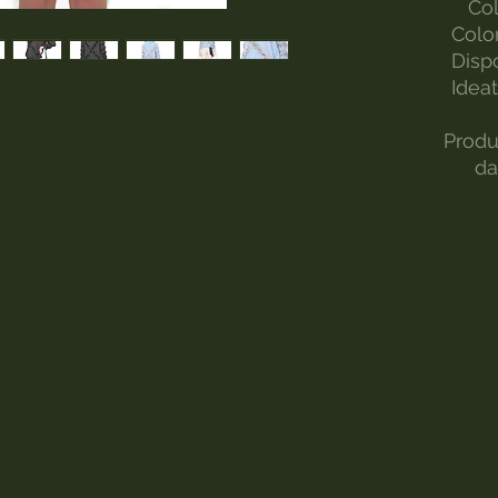
Col
Color
Dispo
Idea
Produ
da