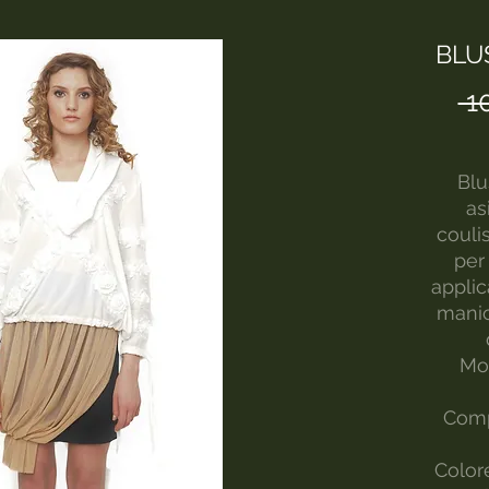
BLU
 1
Blu
as
couli
per
applic
manic
Mod
Comp
Color