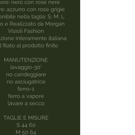
ore: nero con rose nere
e: azzurro con rose grigie
nibile nella taglia: S; M; L
to e Realizzato da Morgan
Visioli Fashion
zione interamente italiana
l filato al prodotto finito​
MANUTENZIONE
lavaggio-30°
no candeggiare
no asciugatrice
ferro-1
ferro a vapore
lavare a secco
TAGLIE E MISURE
S 44 60
M 50 64