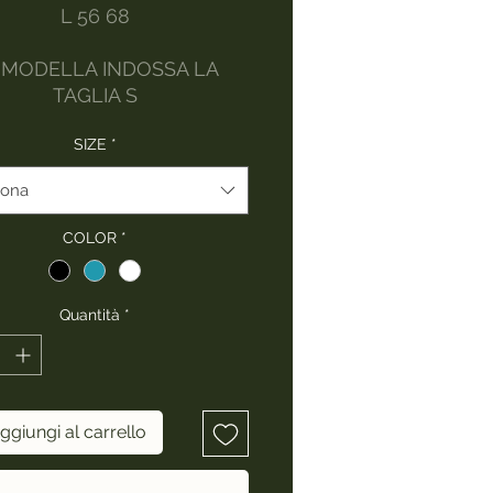
L 56 68
 MODELLA INDOSSA LA
TAGLIA S
SIZE
*
iona
COLOR
*
Quantità
*
ggiungi al carrello
Acquista ora