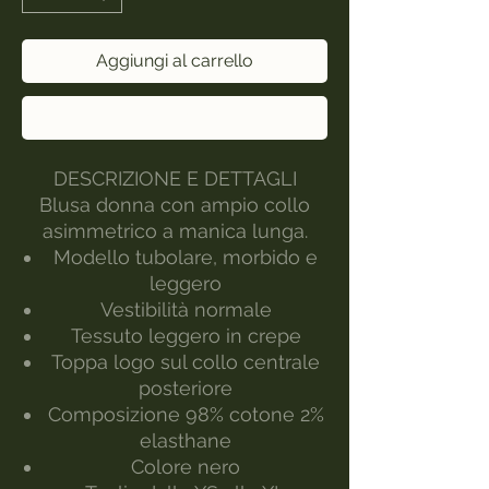
Aggiungi al carrello
Acquista ora
DESCRIZIONE E DETTAGLI
Blusa donna con ampio collo
asimmetrico a manica lunga.
Modello tubolare, morbido e
leggero
Vestibilità normale
Tessuto leggero in crepe
Toppa logo sul collo centrale
posteriore
Composizione 98% cotone 2%
elasthane
Colore nero