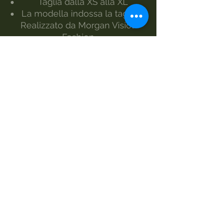
Taglia dalla XS alla XL
La modella indossa la taglia S
Realizzato da Morgan Visioli
Fashion
Produzione interamente italiana
dal filato al prodotto finito
MANUTENZIONE
lavaggio 30°
lavaggio a mano
non candeggiare
no asciugatrice
ferro-1
lavare a secco
TAGLIE E MISURE LUNGHEZZA -
LARGHEZZA
XS 41 58
S 44 60