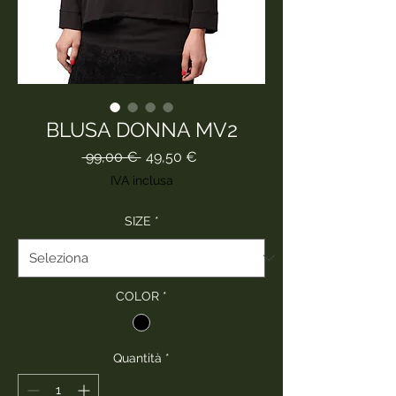
BLUSA DONNA MV2
Prezzo
Prezzo
 99,00 € 
49,50 €
regolare
scontato
IVA inclusa
SIZE
*
COLOR
*
Quantità
*