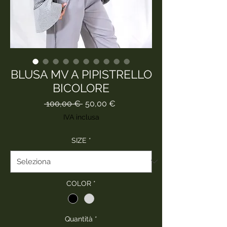
BLUSA MV A PIPISTRELLO
BICOLORE
Prezzo
Prezzo
 100,00 € 
50,00 €
regolare
scontato
IVA inclusa
SIZE
*
COLOR
*
Quantità
*