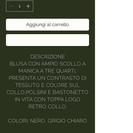
Aggiungi al carrello
Acquista ora
DESCRIZIONE
BLUSA CON AMPIO SCOLLO A
MANICA A TRE QUARTI,
PRESENTA UN CONTRASTO DI
TESSUTO E COLORE SUL
COLLO,POLSINI E BASTONETTO
IN VITA CON TOPPA LOGO
RETRO COLLO.
COLORI: NERO, GRIGIO CHIARO