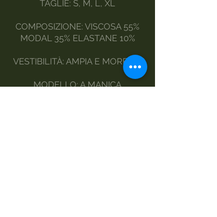
TAGLIE: S, M, L, XL
COMPOSIZIONE: VISCOSA 55%
MODAL 35% ELASTANE 10%
VESTIBILITÀ: AMPIA E MORBIDA
MODELLO: A MANICA
PIPISTRELLO, LUNGHEZZA ALLA
VITA
STILE : CHIC E
CONTEMPORANEO
MANUTENZIONE:
A MANO
LAVATRICE DELICATI
NO ASCIUGATRICE