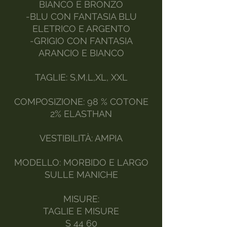
BIANCO E BRONZO
-BLU CON FANTASIA BLU
ELETRICO E ARGENTO
-GRIGIO CON FANTASIA
ARANCIO E BIANCO
TAGLIE: S,M,L,XL, XXL
COMPOSIZIONE: 98 % COTONE
2% ELASTHAN
VESTIBILITÀ: AMPIA
MODELLO: MORBIDO E LARGO
SULLE MANICHE
MISURE:
TAGLIE E MISURE
S 44 60