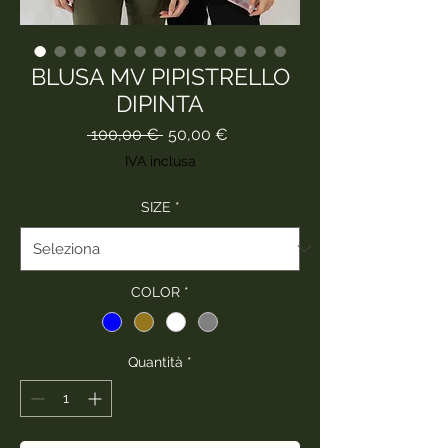
BLUSA MV PIPISTRELLO
DIPINTA
Prezzo
Prezzo
 100,00 € 
50,00 €
regolare
scontato
IVA inclusa
SIZE
*
COLOR
*
Quantità
*