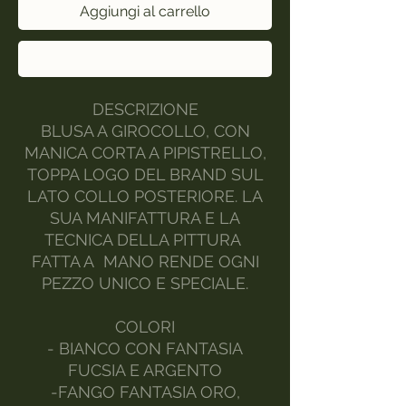
Aggiungi al carrello
Acquista ora
DESCRIZIONE
BLUSA A GIROCOLLO, CON
MANICA CORTA A PIPISTRELLO,
TOPPA LOGO DEL BRAND SUL
LATO COLLO POSTERIORE. LA
SUA MANIFATTURA E LA
TECNICA DELLA PITTURA
FATTA A MANO RENDE OGNI
PEZZO UNICO E SPECIALE.
COLORI
- BIANCO CON FANTASIA
FUCSIA E ARGENTO
-FANGO FANTASIA ORO,