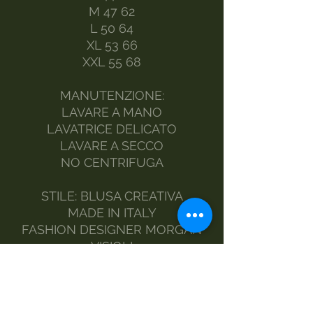
M 47 62
L 50 64
XL 53 66
XXL 55 68
MANUTENZIONE:
LAVARE A MANO
LAVATRICE DELICATO
LAVARE A SECCO
NO CENTRIFUGA
STILE: BLUSA CREATIVA
MADE IN ITALY
FASHION DESIGNER MORGAN
VISIOLI