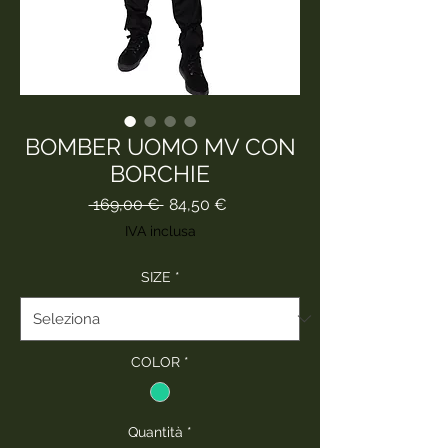
BOMBER UOMO MV CON
BORCHIE
Prezzo
Prezzo
 169,00 € 
84,50 €
regolare
scontato
IVA inclusa
SIZE
*
COLOR
*
Quantità
*