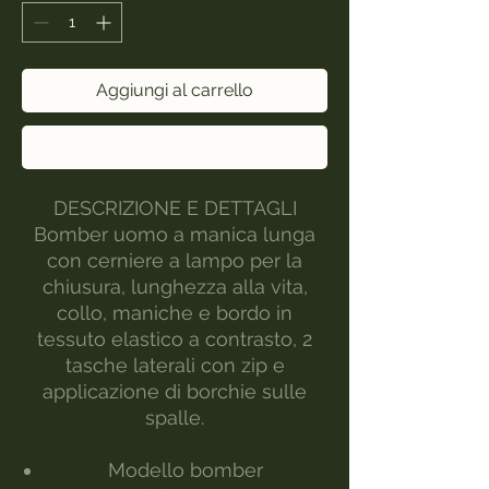
Aggiungi al carrello
Acquista ora
DESCRIZIONE E DETTAGLI
Bomber uomo a manica lunga
con cerniere a lampo per la
chiusura, lunghezza alla vita,
collo, maniche e bordo in
tessuto elastico a contrasto, 2
tasche laterali con zip e
applicazione di borchie sulle
spalle.
Modello bomber