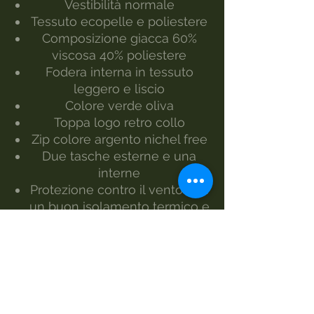
Vestibilità normale
Tessuto ecopelle e poliestere
Composizione giacca 60%
viscosa 40% poliestere
Fodera interna in tessuto
leggero e liscio
Colore verde oliva
Toppa logo retro collo
Zip colore argento nichel free
Due tasche esterne e una
interne
Protezione contro il vento con
un buon isolamento termico e
idrorepellente
Taglia dalla S alla XL
Il modello indossa la taglia L
Realizzato da Morgan Visioli
Fashion
Produzione interamente italiana