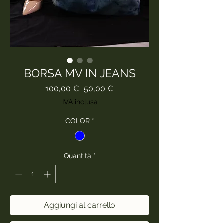
BORSA MV IN JEANS
Prezzo
Prezzo
 100,00 € 
50,00 €
regolare
scontato
IVA inclusa
COLOR
*
Quantità
*
Aggiungi al carrello