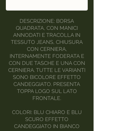
Acquista ora
DESCRIZIONE: BORSA
QUADRATA, CON MANICI
ANNODATI E TRACOLLA IN
TESSUTO JEANS, CHIUSURA
CON CERNIERA,
INTERNAMENTE FODERATA E
CON DUE TASCHE E UNA CON
CERNIERA. TUTTE LE VARIANTI
SONO BICOLORE EFFETTO
CANDEGGIATO. PRESENTA
TOPPA LOGO SUL LATO
FRONTALE.
COLORI: BLU CHIARO E BLU
SCURO EFFETTO
CANDEGGIATO IN BIANCO