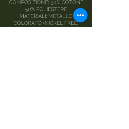
COMPOSIZIONE: 50% COTONE
50% POLIESTERE
MATERIALI: METALLO
COLORATO (NICKEL FREE)
RESISTENTE
CARATTERISTICHE: FORMA
QUADRATA, MANICO IN
TESSUTO ANNODATO,
TRACOLLA RIMOVIBILE E
FODERATA
MANUTENZIONE: PER
MANTENERE INALTERATO NEL
TEMPO LE CARATTERISTICHE
DEL TESSUTO SI CONSIGLIA DI
UTILIZZARE PER LA SUA PULIZIA
SOLAMENTE PRODOTTI
SPECIFICI.
MADE IN ITALY