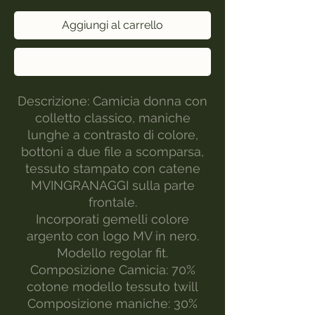
Aggiungi al carrello
Acquista ora
Descrizione: Camicia donna con
colletto classico, maniche
lunghe a contrasto di colore,
bottoni a due file a scomparsa,
tessuto stampato con catene
MVINGRANAGGI sulla parte
frontale.
Incorporati gemelli colore
argento con logo MV in nero.
Modello regolar fit.
Composizione Camicia: 70%
cotone modello tessuto twill
Composizione maniche: 30%