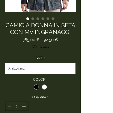
CAMICIA DONNA IN SETA
CON MV INGRANAGGI
Prezzo
Prezzo
 385,00 € 
192,50 €
regolare
scontato
IVA inclusa
SIZE
*
COLOR
*
Quantità
*