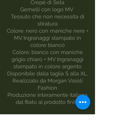
Crepè di Seta
Gemelli con logo MV
Tessuto che non necessita di
stiratura
Colore: nero con maniche nere +
MV Ingranaggi stampato in
colore bianco
Colore: bianco con maniche
grigio chiaro + MV Ingranaggi
stampato in colore argento
Disponibile dalla taglia S alla XL.
Realizzato da Morgan Visioli
Fashion
Produzione interamente italiana
dal filato al prodotto finito
MANUTENZIONE
PER UN MIGLIOR RISULTATO
LAVARE L'ARTICOLO A MANO