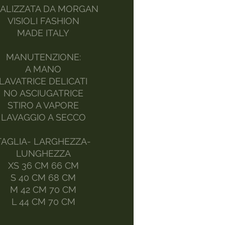
ALIZZATA DA MORGAN
VISIOLI FASHION
MADE ITALY
MANUTENZIONE:
A MANO
LAVATRICE DELICATI
NO ASCIUGATRICE
STIRO A VAPORE
LAVAGGIO A SECCO
TAGLIA- LARGHEZZA-
LUNGHEZZA
XS 36 CM 66 CM
S 40 CM 68 CM
M 42 CM 70 CM
L 44 CM 70 CM