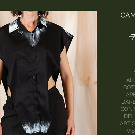
CAM
 
ALL
BOT
APE
DAR
CONT
DEL
ARTI
VI