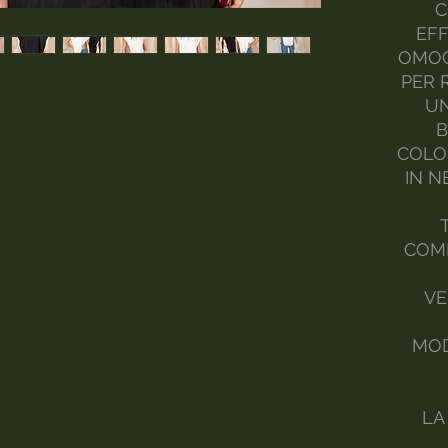
C
EF
OMOG
PER 
UN
B
COLO
IN N
COMP
VE
MOD
LA