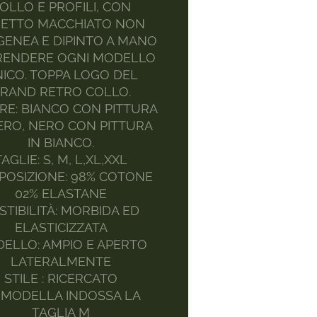
OLLO E PROFILI, CON
FETTO MACCHIATO NON
ENEA E DIPINTO A MANO
RENDERE OGNI MODELLO
ICO. TOPPA LOGO DEL
RAND RETRO COLLO.
RE: BIANCO CON PITTURA
ERO, NERO CON PITTURA
IN BIANCO.
TAGLIE: S, M, L,XL,XXL
OSIZIONE: 98% COTONE
02% ELASTANE
STIBILITÀ: MORBIDA ED
ELASTICIZZATA
ELLO: AMPIO E APERTO
LATERALMENTE
STILE : RICERCATO
 MODELLA INDOSSA LA
TAGLIA M