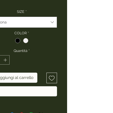
SIZE
*
iona
COLOR
*
Quantità
*
ggiungi al carrello
Acquista ora