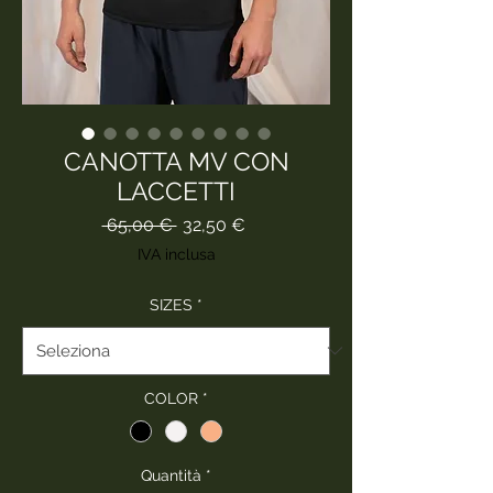
CANOTTA MV CON
LACCETTI
Prezzo
Prezzo
 65,00 € 
32,50 €
regolare
scontato
IVA inclusa
SIZES
*
COLOR
*
Quantità
*