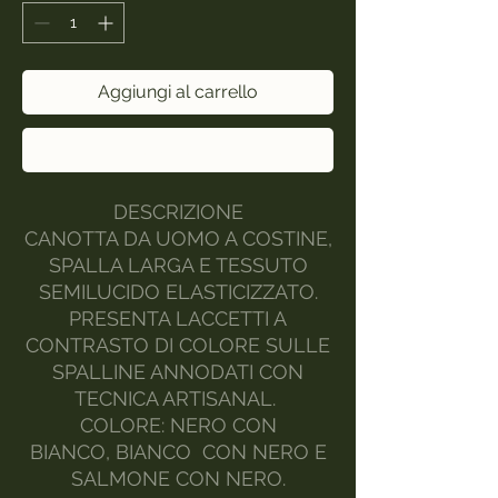
Aggiungi al carrello
Acquista ora
DESCRIZIONE
CANOTTA DA UOMO A COSTINE,
SPALLA LARGA E TESSUTO
SEMILUCIDO ELASTICIZZATO.
PRESENTA LACCETTI A
CONTRASTO DI COLORE SULLE
SPALLINE ANNODATI CON
TECNICA ARTISANAL.
COLORE: NERO CON
BIANCO, BIANCO CON NERO E
SALMONE CON NERO.