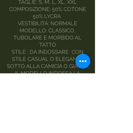
TAGLIE: S, M, L, XL, XXL
COMPOSIZIONE: 50% COTONE
50% LYCRA
VESTIBILITÀ: NORMALE
MODELLO: CLASSICO,
TUBOLARE E MORBIDO AL
TATTO
STILE : DA INDOSSARE CON
STILE CASUAL O ELEGANTE
SOTTO ALLA CAMICIA O GIACCA
IL MODELLO INDOSSA LA
TAGLIA L
REALIZZATO DA MORGAN
VISIOLI FASHION
MADE IN ITALY
MANUTENZIONE:
A MANO
LAVATRICE DELICATI