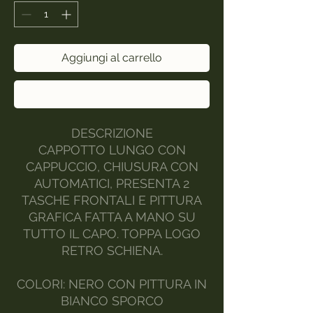
Aggiungi al carrello
Acquista ora
DESCRIZIONE
CAPPOTTO LUNGO CON
CAPPUCCIO, CHIUSURA CON
AUTOMATICI, PRESENTA 2
TASCHE FRONTALI E PITTURA
GRAFICA FATTA A MANO SU
TUTTO IL CAPO. TOPPA LOGO
RETRO SCHIENA.
COLORI: NERO CON PITTURA IN
BIANCO SPORCO