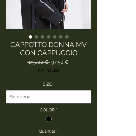
CAPPOTTO DONNA MV
CON CAPPUCCIO
Prezzo
Prezzo
 195,00 € 
97,50 €
regolare
scontato
IVA inclusa
SIZE
*
COLOR
*
Quantità
*