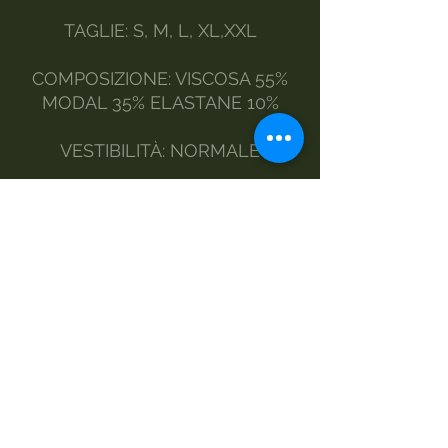
TAGLIE: S, M, L, XL,XXL
COMPOSIZIONE: VISCOSA 55%
MODAL 35% ELASTANE 10%
VESTIBILITÀ: NORMALE
MODELLO: COATIGAN
STILE : CASUAL E
CONTEMPORANEO
MANUTENZIONE:
A MANO
LAVATRICE DELICATI
NO ASCIUGATRICE
STIRO A VAPORE