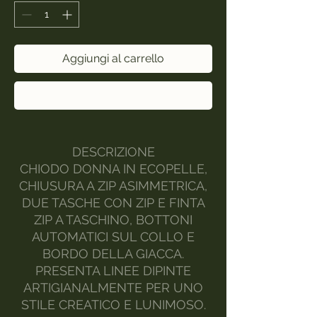
Aggiungi al carrello
Acquista ora
DESCRIZIONE
CHIODO DONNA IN ECOPELLE,
CHIUSURA A ZIP ASIMMETRICA,
DUE TASCHE CON ZIP E FINTA
ZIP A TASCHINO, BOTTONI
AUTOMATICI SUL COLLO E
BORDO DELLA GIACCA.
PRESENTA LINEE DIPINTE
ARTIGIANALMENTE PER UNO
STILE CREATICO E LUNIMOSO.