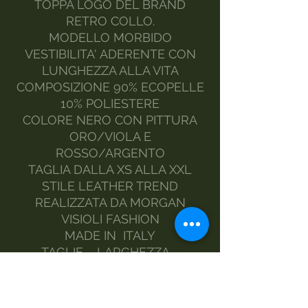
TOPPA LOGO DEL BRAND
RETRO COLLO.
MODELLO MORBIDO
VESTIBILITA' ADERENTE CON
LUNGHEZZA ALLA VITA
COMPOSIZIONE 90% ECOPELLE
10% POLIESTERE
COLORE NERO CON PITTURA
ORO/VIOLA E
ROSSO/ARGENTO
TAGLIA DALLA XS ALLA XXL
STILE LEATHER TREND
REALIZZATA DA MORGAN
VISIOLI FASHION
MADE IN ITALY
TAGLIE – LARGHEZZA –
LUNGHEZZA
XS/40- 44 CM- 35 CM
S/42 - 48 CM – 35 CM