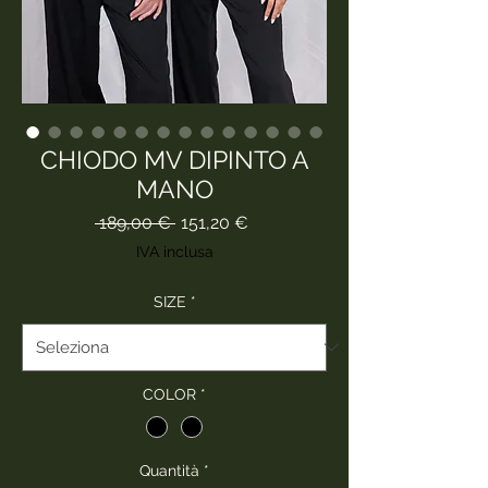
CHIODO MV DIPINTO A
MANO
Prezzo
Prezzo
 189,00 € 
151,20 €
regolare
scontato
IVA inclusa
SIZE
*
COLOR
*
Quantità
*