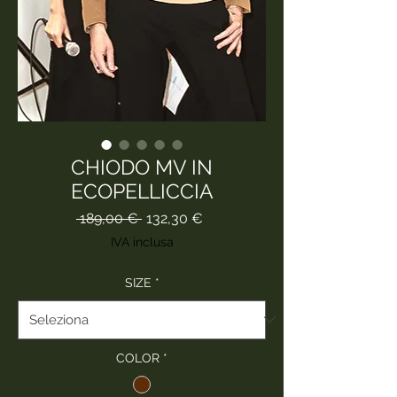
CHIODO MV IN
ECOPELLICCIA
Prezzo
Prezzo
 189,00 € 
132,30 €
regolare
scontato
IVA inclusa
SIZE
*
COLOR
*