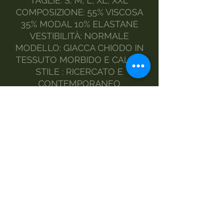
TAGLIE: S, M, L, XL, XXL
COMPOSIZIONE: 55% VISCOSA
35% MODAL 10% ELASTANE
VESTIBILITÀ: NORMALE
MODELLO: GIACCA CHIODO IN
TESSUTO MORBIDO E CALDO
STILE : RICERCATO E
CONTEMPORANEO
IL MODELLO INDOSSA LA
TAGLIA L
REALIZZATO DA MORGAN
VISIOLI FASHION
MADE IN ITALY
MANUTENZIONE
A MANO
LAVATRICE DELICATI
ASCIUGATRICE
STIRO A VAPORE