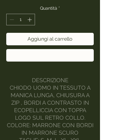
Quantità
*
Aggiungi al carrello
Acquista ora
DESCRIZIONE
CHIODO UOMO IN TESSUTO A
MANICA LUNGA, CHIUSURA A
ZIP , BORDI A CONTRASTO IN
ECOPELLICCIA CON TOPPA
LOGO SUL RETRO COLLO.
COLORE: MARRONE CON BORDI
IN MARRONE SCURO