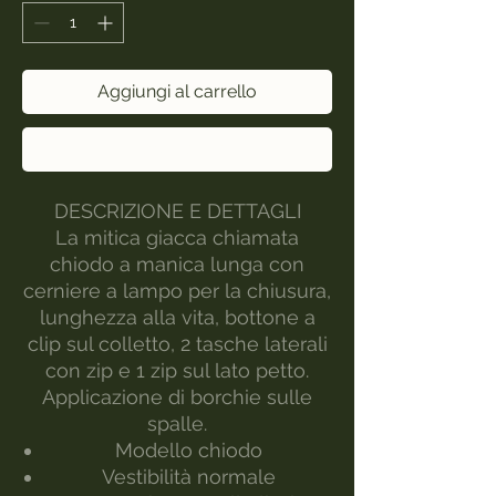
Aggiungi al carrello
Acquista ora
DESCRIZIONE E DETTAGLI
La mitica giacca chiamata
chiodo a manica lunga con
cerniere a lampo per la chiusura,
lunghezza alla vita, bottone a
clip sul colletto, 2 tasche laterali
con zip e 1 zip sul lato petto.
Applicazione di borchie sulle
spalle.
Modello chiodo
Vestibilità normale