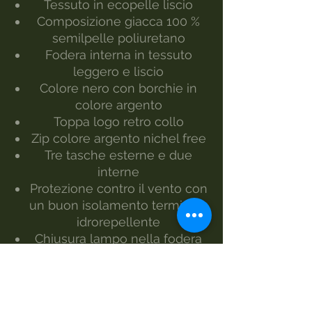
Tessuto in ecopelle liscio
Composizione giacca 100 %
semilpelle poliuretano
Fodera interna in tessuto
leggero e liscio
Colore nero con borchie in
colore argento
Toppa logo retro collo
Zip colore argento nichel free
Tre tasche esterne e due
interne
Protezione contro il vento con
un buon isolamento termico e
idrorepellente
Chiusura lampo nella fodera
del dietro per un facile
finissaggio
Taglia dalla S alla XL
Il modello indossa la taglia L