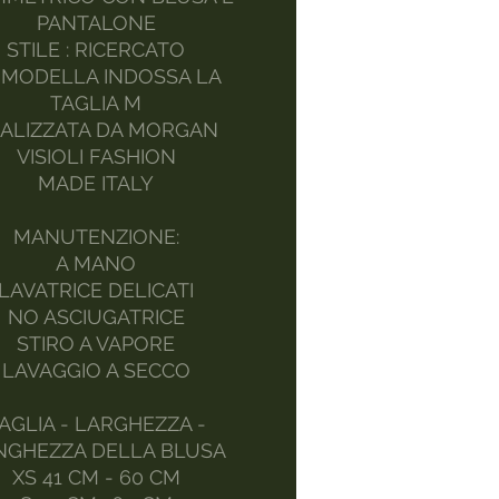
PANTALONE
STILE : RICERCATO
 MODELLA INDOSSA LA
TAGLIA M
ALIZZATA DA MORGAN
VISIOLI FASHION
MADE ITALY
MANUTENZIONE:
A MANO
LAVATRICE DELICATI
NO ASCIUGATRICE
STIRO A VAPORE
LAVAGGIO A SECCO
AGLIA - LARGHEZZA -
NGHEZZA DELLA BLUSA
XS 41 CM - 60 CM