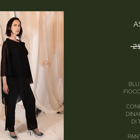
A
 2
BLU
FIOCC
CONF
DINA
DI
PAN