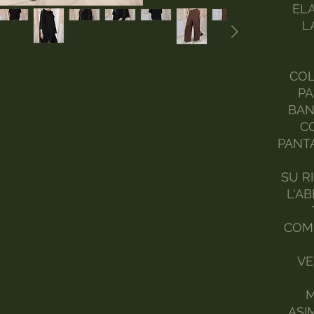
ELA
L
COL
PA
BAN
C
PANT
SU R
L'A
COMP
VE
M
ASI