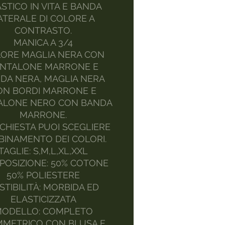
STICO IN VITA E BANDA
ATERALE DI COLORE A
CONTRASTO.
MANICA A 3/4
ORE MAGLIA NERA CON
NTALONE MARRONE E
DA NERA, MAGLIA NERA
ON BORDI MARRONE E
ALONE NERO CON BANDA
MARRONE.
ICHIESTA PUOI SCEGLIERE
BBINAMENTO DEI COLORI.
TAGLIE: S,M,L,XL,XXL
OSIZIONE: 50% COTONE
50% POLIESTERE
STIBILITÀ: MORBIDA ED
ELASTICIZZATA
ODELLO: COMPLETO
MMETRICO CON BLUSA E