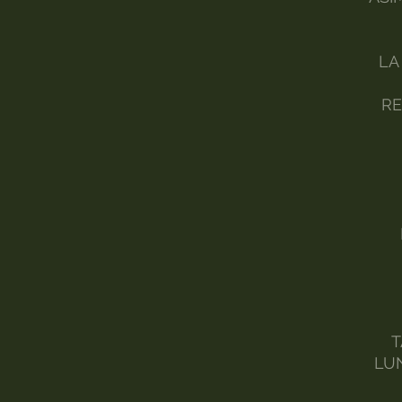
LA
RE
T
LU