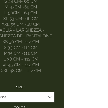
S 44 CM- 60 CM
M 47CM -62 CM
L 50CM - 64 CM
XL 53 CM- 66 CM
XXL 55 CM -68 CM
AGLIA - LARGHEZZA -
GHEZZA DEL PANTALONE
XS 30 CM -112 CM
S 33 CM -112 CM
M35 CM -112 CM
L 38 CM - 112 CM
XL45 CM - 112 CM
XXL 48 CM - 112 CM
SIZE
*
iona
COLOR
*