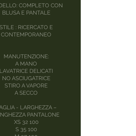
ELLO: COMPLETO CON
BLUSA E PANTALE
STILE : RICERCATO E
CONTEMPORANEO
MANUTENZIONE:
A MANO
LAVATRICE DELICATI
NO ASCIUGATRICE
STIRO A VAPORE
A SECCO
AGLIA - LARGHEZZA –
NGHEZZA PANTALONE
XS 32 100
S 35 100