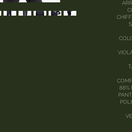
ARR
C
CHIFF
S
COLO
VIOL
T
COMP
88% 
PANT
POL
VE