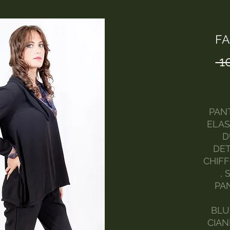
FA
 1
PANT
ELAS
D
DET
CHIFF
,
PA
BLU
CIAN