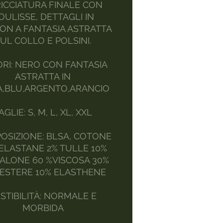
ICCIATURA FINALE CON
OULISSE, DETTAGLI IN
ON A FANTASIA ASTRATTA
UL COLLO E POLSINI.
RI: NERO CON FANTASIA
ASTRATTA IN
A,BLU,ARGENTO,ARANCIO
AGLIE: S, M, L, XL, XXL
OSIZIONE: BLSA, COTONE
ELASTANE 2% TULLE 10%
ALONE 60 %VISCOSA 30%
IESTERE 10% ELASTHENE
STIBILITÀ: NORMALE E
MORBIDA