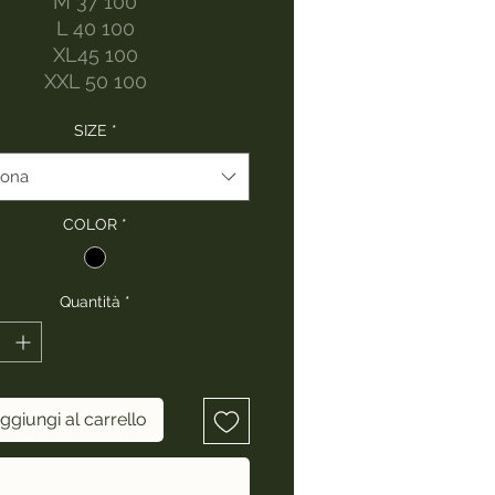
M 37 100
L 40 100
XL45 100
XXL 50 100
SIZE
*
iona
COLOR
*
Quantità
*
ggiungi al carrello
Acquista ora