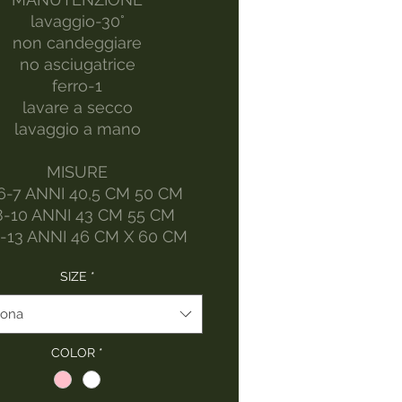
lavaggio-30°
non candeggiare
no asciugatrice
ferro-1
lavare a secco
lavaggio a mano
MISURE
6-7 ANNI 40,5 CM 50 CM
8-10 ANNI 43 CM 55 CM
1-13 ANNI 46 CM X 60 CM
SIZE
*
iona
COLOR
*