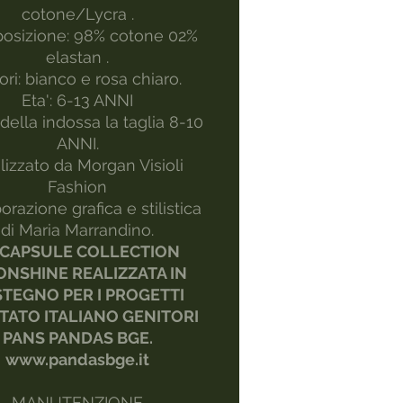
cotone/Lycra .
osizione: 98% cotone 02%
elastan .
ori: bianco e rosa chiaro.
Eta': 6-13 ANNI
ella indossa la taglia 8-10
ANNI.
lizzato da Morgan Visioli
Fashion
orazione grafica e stilistica
di Maria Marrandino.
 CAPSULE COLLECTION
NSHINE REALIZZATA IN
TEGNO PER I PROGETTI
TATO ITALIANO GENITORI
PANS PANDAS BGE.
www.pandasbge.it
MANUTENZIONE