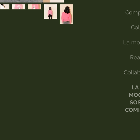
Comp
Col
La mod
Rea
Collab
LA
MOO
SOS
COMI