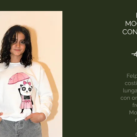
MO
CON
 
Fel
cost
lunga
con om
fr
Mo