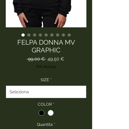
FELPA DONNA MV
GRAPHIC
Prezzo
Prezzo
 99,00 € 
49,50 €
regolare
scontato
IVA inclusa
SIZE
*
COLOR
*
Quantità
*