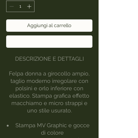
Aggiungi al carrello
Acquista ora
DESCRIZIONE E DETTAGLI
Felpa donna a girocollo ampio,
taglio moderno irregolare con
polsini e orlo inferiore con
elastico. Stampa grafica effetto
macchiamo e micro strappi e
uno stile usurato.
Stampa MV Graphic e gocce
di colore