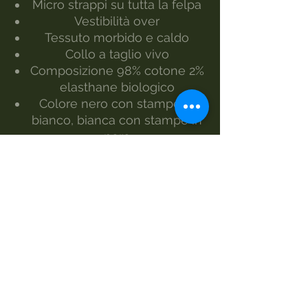
Micro strappi su tutta la felpa
Vestibilità over
Tessuto morbido e caldo
Collo a taglio vivo
Composizione 98% cotone 2%
elasthane biologico
Colore nero con stampe in
bianco, bianca con stampe in
nero
Taglia dalla S alla XL
La modella indossa la taglia S
Realizzato da Morgan Visioli
Fashion
Produzione interamente italiana
dal filato al prodotto finiti
MANUTENZIONE
lavaggio 30°
lavaggio a mano