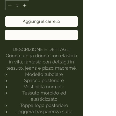
Aggiungi al carrello
Acquista ora
DESCRIZIONE E DETTAGLI
Gonna lunga donna con elastico
in vita, fantasia con dettagli in
tessuto, jeans e pizzo macramè.
Modello tubolare
Spacco posteriore
Vestibilità normale
Tessuto morbido ed
elasticizzato
Toppa logo posteriore
Leggera trasparenza sulla