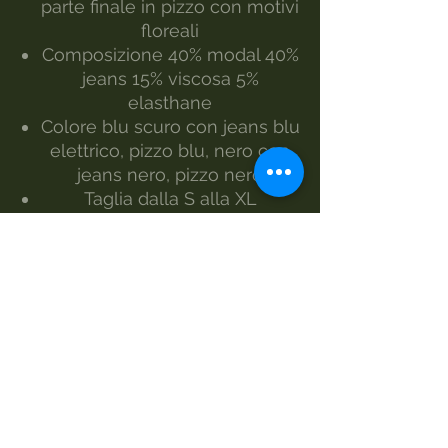
parte finale in pizzo con motivi
floreali
Composizione 40% modal 40%
jeans 15% viscosa 5%
elasthane
Colore blu scuro con jeans blu
elettrico, pizzo blu, nero con
jeans nero, pizzo nero
Taglia dalla S alla XL
La modella indossa la taglia S
Realizzato da Morgan Visioli
Fashion
Produzione interamente italiana
dal filato al prodotto finiti
MANUTENZIONE
lavaggio 30°
lavaggio a mano
non candeggiare