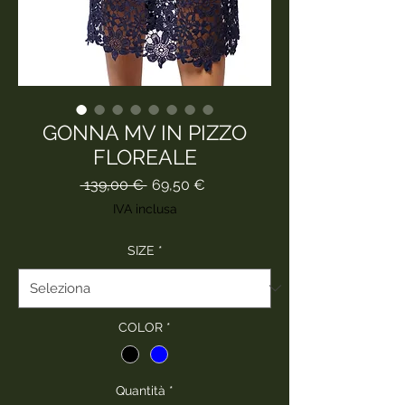
GONNA MV IN PIZZO
FLOREALE
Prezzo
Prezzo
 139,00 € 
69,50 €
regolare
scontato
IVA inclusa
SIZE
*
COLOR
*
Quantità
*