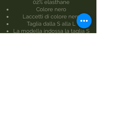
02% elasthane
Colore nero
Laccetti di colore nero
Taglia dalla S alla L
La modella indossa la taglia S
Realizzato da Morgan Visioli
Fashion
Produzione interamente italiana
dal filato al prodotto finito
MANUTENZIONE
lavaggio 30°
lavaggio a mano
non candeggiare
asciugatrice
ferro-1
lavare a secco