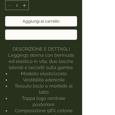
Aggiungi al carrello
Acquista ora
DESCRIZIONE E DETTAGLI
Leggings donna con bermuda
ed elastico in vita, due tasche
laterali e laccetti sulla gamba.
Modello elasticizzato
Vestibilità aderente
Tessuto liscio e morbido al
tatto
Toppa logo centrale
posteriore
Composizione 98% cotone