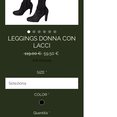
LEGGINGS DONNA CON
LACCI
Prezzo
Prezzo
 119,00 € 
59,50 €
regolare
scontato
IVA inclusa
SIZE
*
COLOR
*
Quantità
*