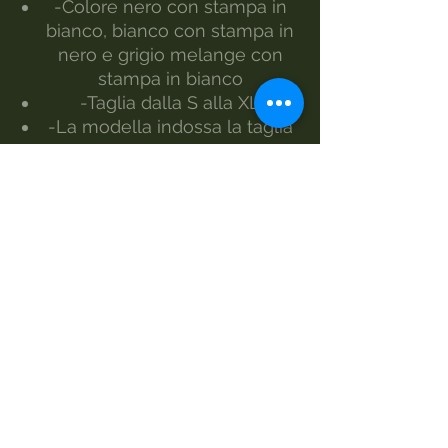
-Colore nero con stampa in
bianco, bianco con stampa in
nero e grigio melange con
stampa in bianco
-Taglia dalla S alla XL
-La modella indossa la taglia
S
Realizzato da Morgan Visioli
Fashion
Produzione interamente italiana
dal filato al prodotto finito
MANUTENZIONE
Lavaggio 30°
Lavaggio a mano
Non candeggiare
Asciugatrice
Ferro-1e vapore
Lavare a secco