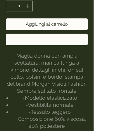
Aggiungi al carrello
Acquista ora
Maglia donna con ampia
scollatura, manica lunga a
kimono, dettagli in chiffon sul
collo, polsini e bordo, stampa
del brand Morgan Visioli Fashion
Sempre sul lato frontale
-Modello elasticizzato
-Vestibilità normale
-Tessuto leggero
Composizione 60% viscosa,
40% poliestere