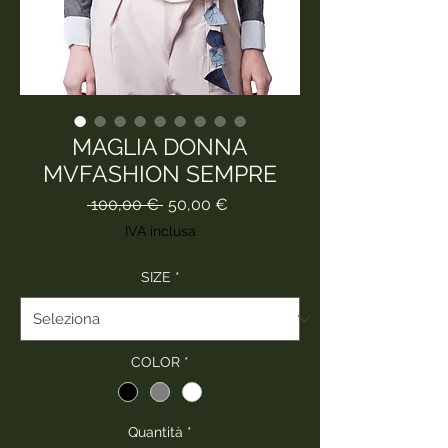
MAGLIA DONNA
MVFASHION SEMPRE
Prezzo
Prezzo
 100,00 € 
50,00 €
regolare
scontato
IVA inclusa
SIZE
*
COLOR
*
Quantità
*