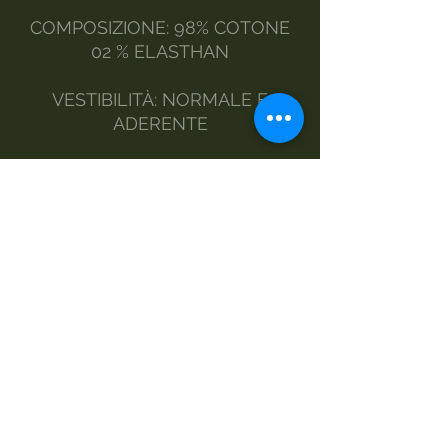
COMPOSIZIONE: 98% COTONE
02 % ELASTHAN
VESTIBILITÀ: NORMALE E
ADERENTE
MODELLO: CLASSICO CON
COLLO, POLSINI E BORDO
ELASTICIZZATI
STILE : CASUAL E
CONTEMPORANEO
MANUTENZIONE:
A MANO
LAVATRICE DELICATI
NO ASCIUGATRICE
STIRO A VAPORE