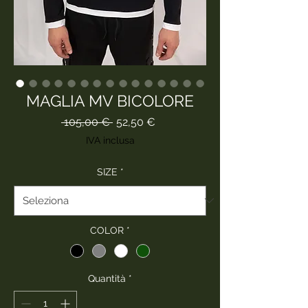
MAGLIA MV BICOLORE
Prezzo
Prezzo
 105,00 € 
52,50 €
regolare
scontato
IVA inclusa
SIZE
*
COLOR
*
Quantità
*