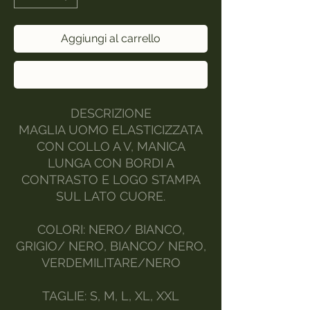
Aggiungi al carrello
Acquista ora
DESCRIZIONE
MAGLIA UOMO ELASTICIZZATA
CON COLLO A V, MANICA
LUNGA CON BORDI A
CONTRASTO E LOGO STAMPA
SUL LATO CUORE.
COLORI: NERO/ BIANCO,
GRIGIO/ NERO, BIANCO/ NERO,
VERDEMILITARE/NERO
TAGLIE: S, M, L, XL, XXL