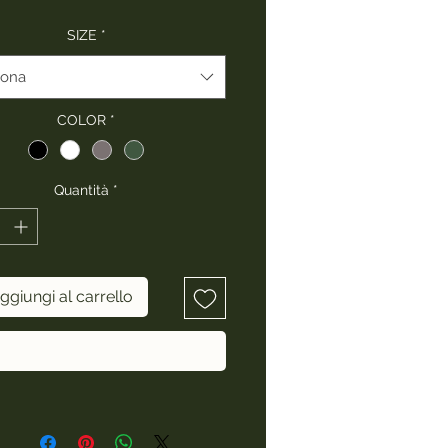
SIZE
*
iona
COLOR
*
Quantità
*
ggiungi al carrello
Acquista ora