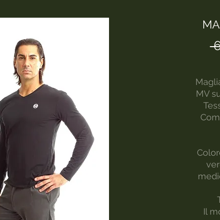
MA
 
Magli
MV su
Tes
Comp
Color
ver
medi
Il m