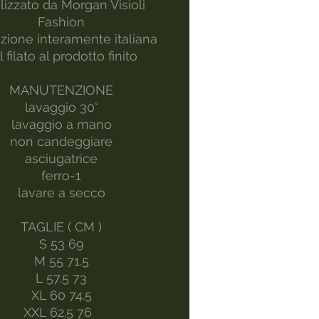
lizzato da Morgan Visioli
Fashion
zione interamente italiana
l filato al prodotto finito
MANUTENZIONE
lavaggio 30°
lavaggio a mano
non candeggiare
asciugatrice
ferro-1
lavare a secco
TAGLIE ( CM )
S 53 69
M 55 71.5
L 57.5 73
XL 60 74.5
XXL 62.5 76