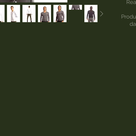
Rea
Produ
da