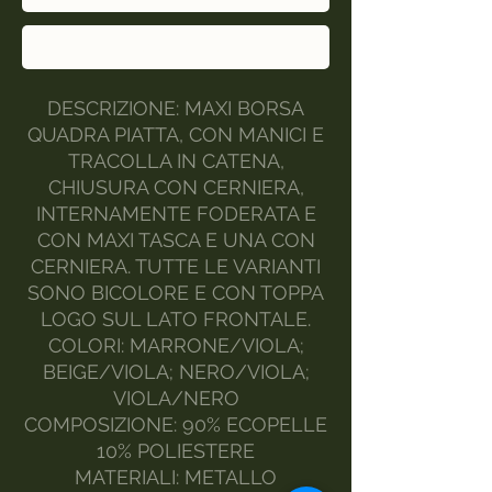
Acquista ora
DESCRIZIONE: MAXI BORSA
QUADRA PIATTA, CON MANICI E
TRACOLLA IN CATENA,
CHIUSURA CON CERNIERA,
INTERNAMENTE FODERATA E
CON MAXI TASCA E UNA CON
CERNIERA. TUTTE LE VARIANTI
SONO BICOLORE E CON TOPPA
LOGO SUL LATO FRONTALE.
COLORI: MARRONE/VIOLA;
BEIGE/VIOLA; NERO/VIOLA;
VIOLA/NERO
COMPOSIZIONE: 90% ECOPELLE
10% POLIESTERE
MATERIALI: METALLO