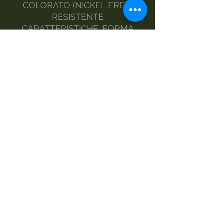
COLORATO (NICKEL FREE)
RESISTENTE
CARATTERISTICHE: FORMA
QUADRATA, MANICO IN
TESSUTO, TRACOLLA
RIMOVIBILE, FODERATA
MANUTENZIONE: PER
MANTENERE INALTERATO NEL
TEMPO LE CARATTERISTICHE
DELL‘ ECOPELLE SI CONSIGLIA
DI UTILIZZARE PER LA SUA
PULIZIA SOLAMENTE PRODOTTI
SPECIFICI.
MADE IN ITALY
FASHION DESIGNER MORGAN
VISIOLI
MISURE