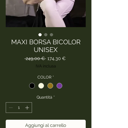
MAXI BORSA BICOLOR
UNISEX
Prezzo
Prezzo
 249,00 € 
174,30 €
regolare
scontato
IVA inclusa
COLOR
*
Quantità
*
Aggiungi al carrello