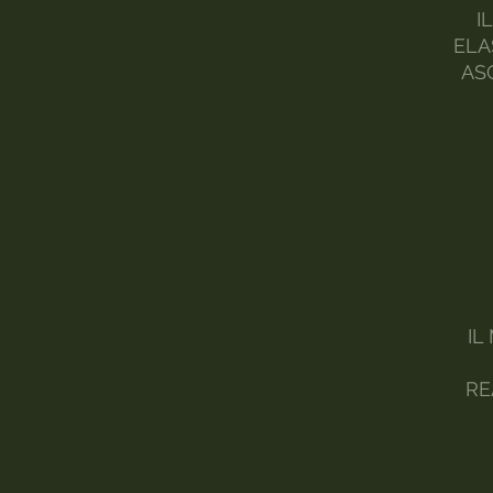
I
ELA
AS
IL
RE