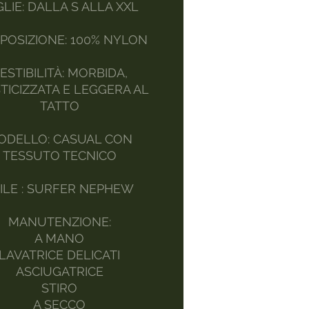
LIE: DALLA S ALLA XXL
POSIZIONE: 100% NYLON
ESTIBILITÀ: MORBIDA,
TICIZZATA E LEGGERA AL
TATTO
ODELLO: CASUAL CON
TESSUTO TECNICO
ILE : SURFER NEPHEW
MANUTENZIONE:
A MANO
LAVATRICE DELICATI
ASCIUGATRICE
STIRO
A SECCO