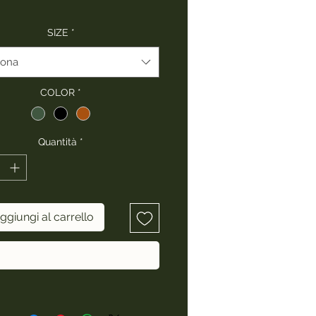
SIZE
*
iona
COLOR
*
Quantità
*
ggiungi al carrello
Acquista ora