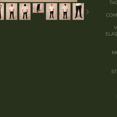
TAG
COM
V
ELAS
M
ST