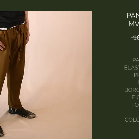
PA
MV
 1
P
ELAST
P
BORC
E 
TO
COLO