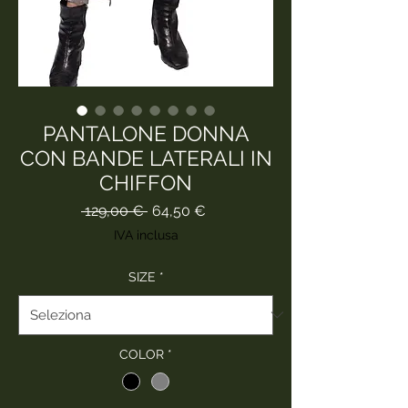
PANTALONE DONNA
CON BANDE LATERALI IN
CHIFFON
Prezzo
Prezzo
 129,00 € 
64,50 €
regolare
scontato
IVA inclusa
SIZE
*
COLOR
*