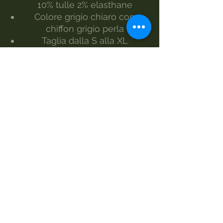
10% tulle 2% elasthane
Colore grigio chiaro con
chiffon grigio perla
Taglia dalla S alla XL
La modella indossa la taglia S
Realizzato da Morgan Visioli
Fashion
Produzione interamente italiana
dal filato al prodotto finito
MANUTENZIONE
lavaggio a 30°
lavaggio a mano
non candeggiare
asciugatrice
ferro 1 o a vapore
lavare a secco
TAGLIE E MISURE