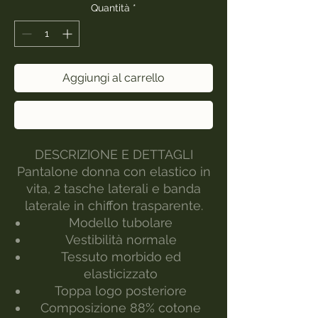
Quantità
*
Aggiungi al carrello
Acquista ora
DESCRIZIONE E DETTAGLI
Pantalone donna con elastico in
vita, 2 tasche laterali e banda
laterale in chiffon trasparente.
Modello tubolare
Vestibilità normale
Tessuto morbido ed
elasticizzato
Toppa logo posteriore
Composizione 88% cotone