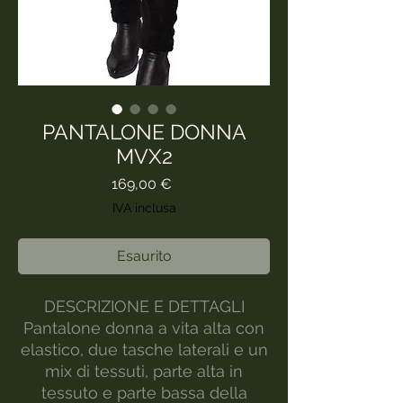
PANTALONE DONNA
MVX2
Prezzo
169,00 €
IVA inclusa
Esaurito
DESCRIZIONE E DETTAGLI
Pantalone donna a vita alta con
elastico, due tasche laterali e un
mix di tessuti, parte alta in
tessuto e parte bassa della