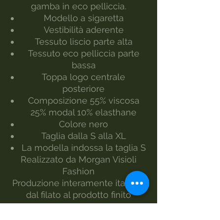
gamba in eco pelliccia.
Modello a sigaretta
Vestibilità aderente
Tessuto liscio parte alta
Tessuto eco pelliccia parte
bassa
Toppa logo centrale
posteriore
Composizione 55% viscosa
25% modal 10% elasthane
Colore nero
Taglia dalla S alla XL
La modella indossa la taglia S
Realizzato da Morgan Visioli
Fashion
Produzione interamente italiana
dal filato al prodotto finito
MANUTENZIONE