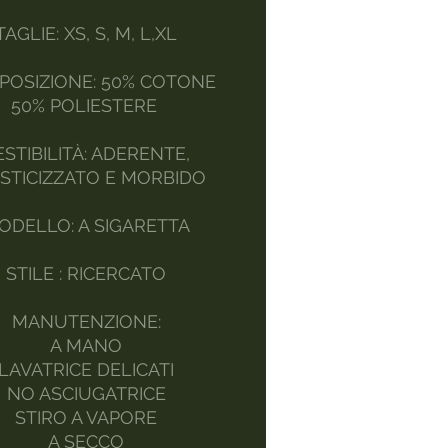
TAGLIE: XS, S, M, L,XL
OSIZIONE: 50% COTONE
50% POLIESTERE
ESTIBILITÀ: ADERENTE,
STICIZZATO E MORBIDO
ODELLO: A SIGARETTA
STILE : RICERCATO
MANUTENZIONE:
A MANO
LAVATRICE DELICATI
NO ASCIUGATRICE
STIRO A VAPORE
A SECCO