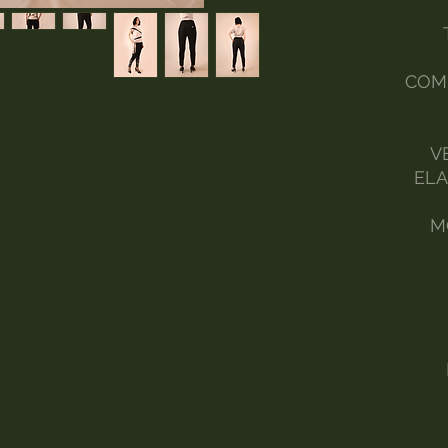
COMP
V
ELA
M