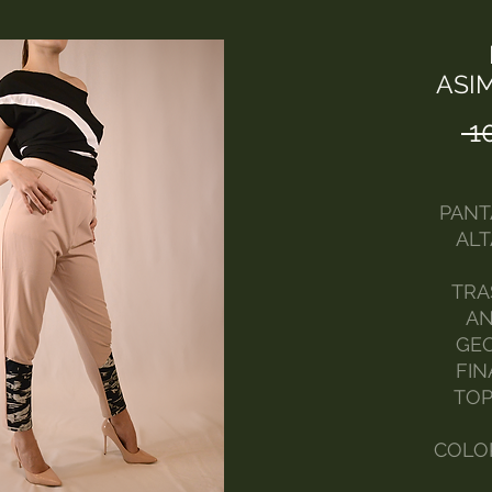
ASI
 1
PANT
ALT
TRA
AN
GEO
FIN
TOP
COLOR