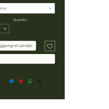
iona
Quantità
*
ggiungi al carrello
Acquista ora