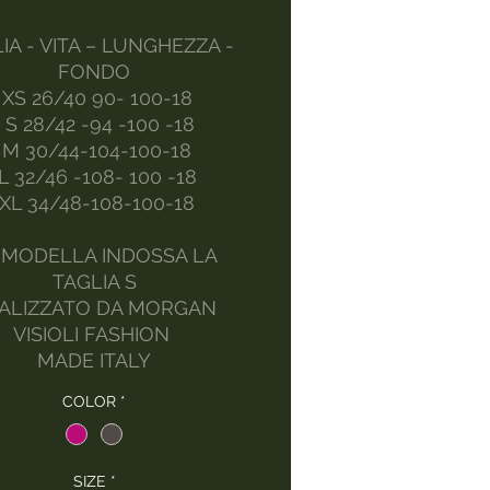
IA - VITA – LUNGHEZZA -
FONDO
XS 26/40 90- 100-18
S 28/42 -94 -100 -18
M 30/44-104-100-18
L 32/46 -108- 100 -18
XL 34/48-108-100-18
 MODELLA INDOSSA LA
TAGLIA S
ALIZZATO DA MORGAN
VISIOLI FASHION
MADE ITALY
COLOR
*
SIZE
*