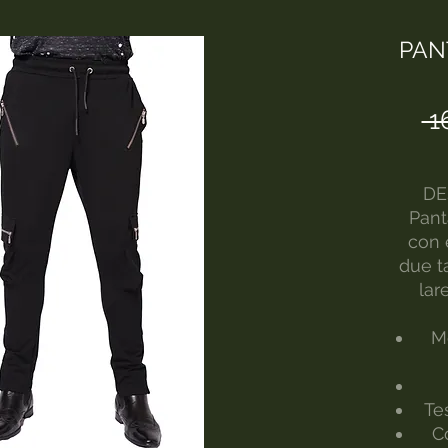
PAN
 1
DE
Pant
con e
due t
lar
Mo
Te
C