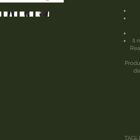
Il 
Rea
Produ
da
TAGL