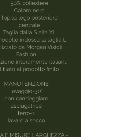
50% poliestere
Colore nero
Toppa logo posteriore
centrale
Taglia dalla S alla XL
modello indossa la taglia L
lizzato da Morgan Visioli
Fashion
zione interamente italiana
l filato al prodotto finito
MANUTENZIONE
lavaggio-30°
non candeggiare
asciugatrice
ferro-1
lavare a secco
IA E MISURE LARGHEZZA -