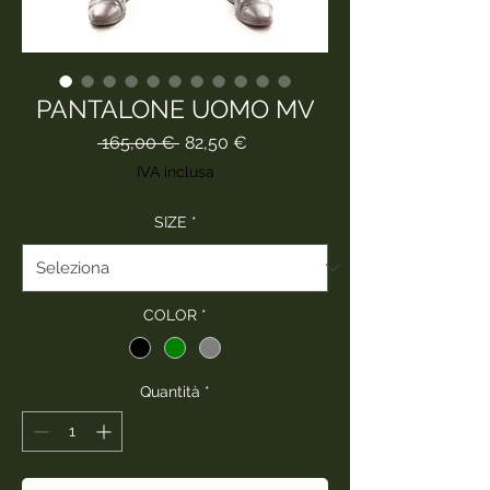
PANTALONE UOMO MV
Prezzo
Prezzo
 165,00 € 
82,50 €
regolare
scontato
IVA inclusa
SIZE
*
COLOR
*
Quantità
*