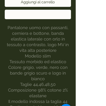
Aggiungi al carrello
Acquista ora
Pantalone uomo con passanti,
cerniera e bottone, banda
elastica laterale con orlo in
tessuto a contrasto, logo MV in
vita alta posteriore
Modello slim
Tessuto morbido ed elastico
Colore grigio, verde, nero con
bande grigio scuro e logo in
bianco
Taglie 44,46,48,50
Composizione 98% cotone 2%
elastane
Il modello indossa la taglia 44