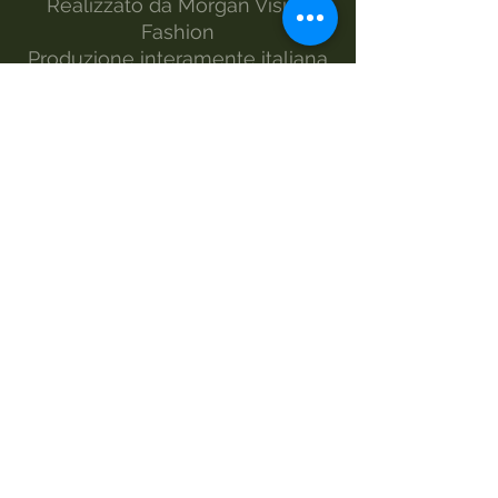
Realizzato da Morgan Visioli
Fashion
Produzione interamente italiana
dal filato al prodotto finito
MANUTENZIONE
lavaggio -30°
lavaggio a mano
non candeggiare
asciugatrice
ferro-2
lavare a secco
TAGLIA - VITA – LUNGHEZZA –
CAVALLO - FONDO
30/44 82 101 58 14,5
32/46 84 103 60 15