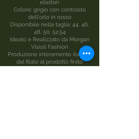
elastan
Colore: grigio con contrasto
dell'orlo in rosso
Disponibile nella taglia: 44, 46,
48, 50, 52,54
Ideato e Realizzato da Morgan
Visioli Fashion
Produzione interamente italiana
dal filato al prodotto finito
MANUTENZIONE
lavaggio -30°
lavaggio a mano
non candeggiare
asciugatrice
ferro-2
ferro a vapore
lavare a secco