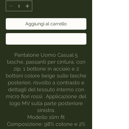
Aggiungi al carrello
Acquista ora
Pantalone Uomo Casual 5
tasche, passanti per cintura, con
zip, 1 bottone in acciaio e 2
bottoni colore beige sulle tasche
posteriori, risvolto a contrasto e
dettagli del tessuto interno con
micro fiori rossi . Applicazione del
logo MV sulla parte posteriore
sinistra.
Modello slim fit
Composizione: 98% cotone e 2%