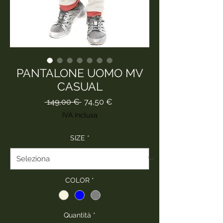
PANTALONE UOMO MV
CASUAL
Prezzo
Prezzo
 149,00 € 
74,50 €
regolare
scontato
IVA inclusa
SIZE
*
COLOR
*
Quantità
*