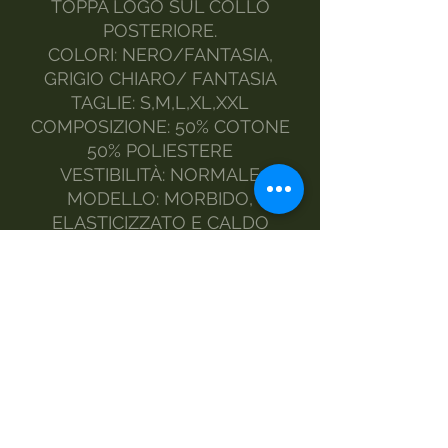
TOPPA LOGO SUL COLLO
POSTERIORE.
COLORI: NERO/FANTASIA,
GRIGIO CHIARO/ FANTASIA
TAGLIE: S,M,L,XL,XXL
COMPOSIZIONE: 50% COTONE
50% POLIESTERE
VESTIBILITÀ: NORMALE
MODELLO: MORBIDO,
ELASTICIZZATO E CALDO
STILE: CARGO
MADE IN ITALY
FASHION DESIGNER MORGAN
VISIOLI
IL MODELLO INDOSSA LA
TAGLIA L
MANUTENZIONE :
LAVAGGIO A MANO