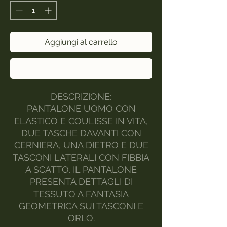
Aggiungi al carrello
Acquista ora
DESCRIZIONE:
PANTALONE UOMO CON
ELASTICO E COULISSE IN VITA,
DUE TASCHE DAVANTI CON
CERNIERA, UNA DIETRO E DUE
TASCONI LATERALI CON FIBBIA
A SCATTO. IL PANTALONE
PRESENTA DETTAGLI DI
TESSUTO A FANTASIA
GEOMETRICA SUI TASCONI E
ORLO.