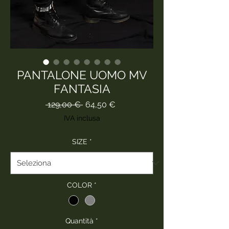
PANTALONE UOMO MV
FANTASIA
Prezzo
Prezzo
 129,00 € 
64,50 €
regolare
scontato
IVA inclusa
SIZE
*
COLOR
*
Quantità
*