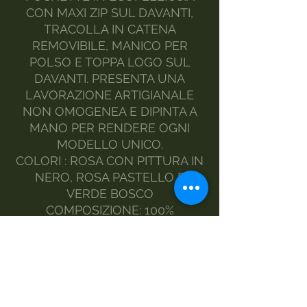
CON MAXI ZIP SUL DAVANTI,
TRACOLLA IN CATENA
REMOVIBILE, MANICO PER
POLSO E TOPPA LOGO SUL
DAVANTI. PRESENTA UNA
LAVORAZIONE ARTIGIANALE
NON OMOGENEA E DIPINTA A
MANO PER RENDERE OGNI
MODELLO UNICO.
COLORI : ROSA CON PITTURA IN
NERO, ROSA PASTELLO E
VERDE BOSCO
COMPOSIZIONE: 100%
POLIESTERE E CATENA IN
METALLO NICKEL FREE
MODELLO : POCHETTE
RETTANGOLARE
STILE: IN ECOPELLICCIA,