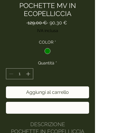
POCHETTE MV IN
ECOPELLICCIA
Prezzo
Prezzo
 129,00 € 
90,30 €
regolare
scontato
IVA inclusa
COLOR
*
Quantità
*
Aggiungi al carrello
Acquista ora
DESCRIZIONE
POCHETTE IN ECOPELLICCIA