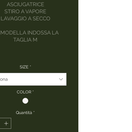
ASCIUGATRICE
STIRO A VAPORE
LAVAGGIO A SECCO
 MODELLA INDOSSA LA
TAGLIA M
SIZE
*
iona
COLOR
*
Quantità
*