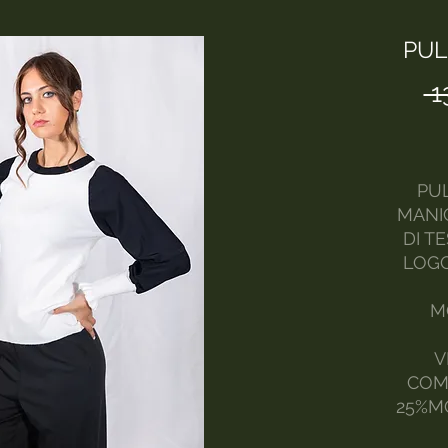
PUL
 1
PU
MANI
DI T
LOGO
M
V
COM
25%M