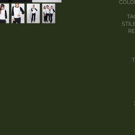
COLO
TA
STIL
RE
T