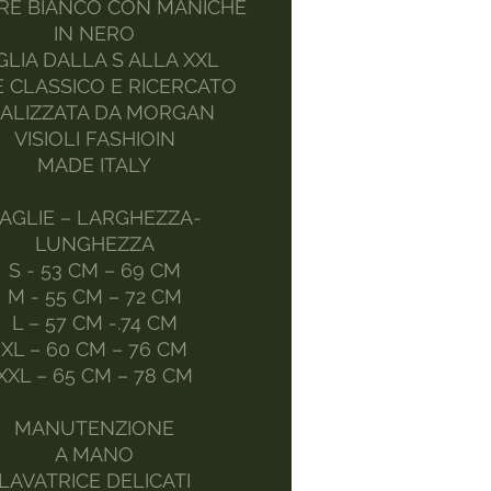
RE BIANCO CON MANICHE
IN NERO
GLIA DALLA S ALLA XXL
E CLASSICO E RICERCATO
ALIZZATA DA MORGAN
VISIOLI FASHIOIN
MADE ITALY
AGLIE – LARGHEZZA-
LUNGHEZZA
S - 53 CM – 69 CM
M - 55 CM – 72 CM
L – 57 CM -.74 CM
XL – 60 CM – 76 CM
XXL – 65 CM – 78 CM
MANUTENZIONE
A MANO
LAVATRICE DELICATI