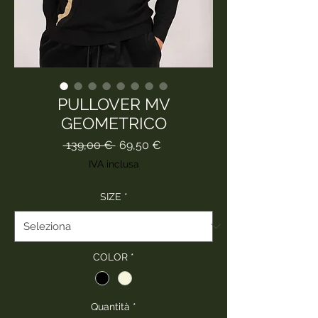
PULLOVER MV
GEOMETRICO
Prezzo
Prezzo
 139,00 € 
69,50 €
regolare
scontato
IVA inclusa
SIZE
*
COLOR
*
Quantità
*