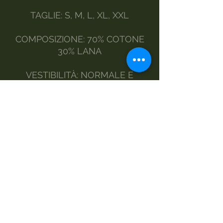
TAGLIE: S, M, L, XL, XXL
COMPOSIZIONE: 70% COTONE
30% LANA
VESTIBILITÀ: NORMALE E
MORBIDA
MODELLO: CLASSICO
STILE : CASUAL E
CONTEMPORANEO
MANUTENZIONE:
A MANO
LAVATRICE DELICATI
NO ASCIUGATRICE
STIRO A VAPORE