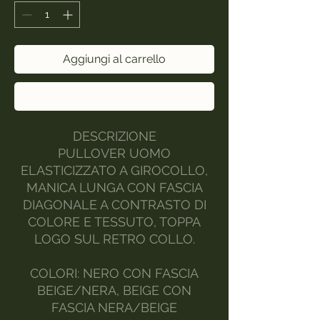
Aggiungi al carrello
Acquista ora
DESCRIZIONE
PULLOVER UOMO
ELASTICIZZATO A GIROCOLLO,
MANICA LUNGA CON FASCIA
DIAGONALE A CONTRASTO DI
COLORE E TESSUTO, TOPPA
LOGO SUL RETRO COLLO.
COLORI: NERO CON FASCIA
BEIGE/NERA, BEIGE CON
FASCIA NERA/BEIGE