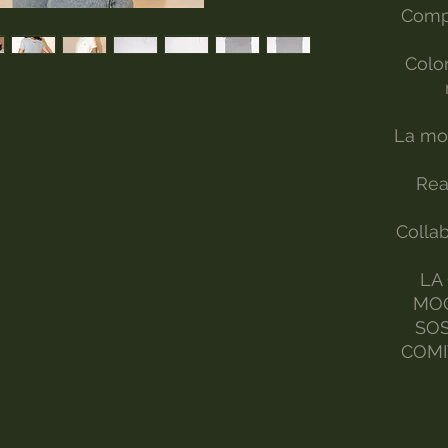
Comp
Color
La mod
Rea
Collab
LA
MOO
SOS
COMI