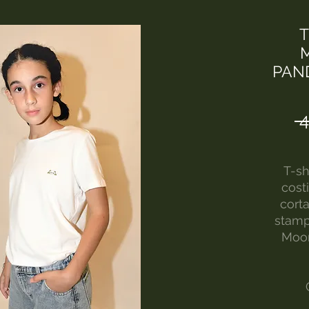
T
PAND
 
T-sh
cost
cort
stampa
Moon