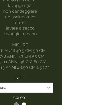
lavaggio-30°
non candeggiare
no asciugatrice
ferro-1
lavare a secco
lavaggio a mano
MISURE
 6 ANNI 40,5 CM 50 CM
 7-8 ANNI 43 CM 55 CM
9-11 ANNI 46 CM 60 CM
-13 ANNI 48,50 CM 65 CM
SIZE
*
iona
COLOR
*