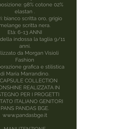
osizione: 98% cotone 02%
elastan .
i: bianco scritta oro, grigio
melange scritta nera.
Età: 6-13 ANNI
ella indossa la taglia 9/11
anni.
lizzato da Morgan Visioli
Fashion
orazione grafica e stilistica
di Maria Marrandino.
 CAPSULE COLLECTION
NSHINE REALIZZATA IN
TEGNO PER I PROGETTI
TATO ITALIANO GENITORI
PANS PANDAS BGE.
www.pandasbge.it
MANUTENZIONE