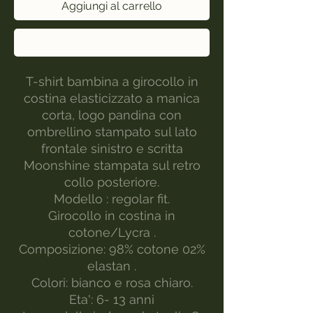
Aggiungi al carrello
Acquista ora
T-shirt bambina a girocollo in
costina elasticizzato a manica
corta, logo pandina con
ombrellino stampato sul lato
frontale sinistro e scritta
Moonshine stampata sul retro
collo posteriore.
Modello : regolar fit.
Girocollo in costina in
cotone/Lycra .
Composizione: 98% cotone 02%
elastan .
Colori: bianco e rosa chiaro.
Eta': 6- 13 anni