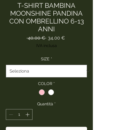
T-SHIRT BAMBINA
MOONSHINE PANDINA
CON OMBRELLINO 6-13
ANNI
Prezzo
Prezzo
 40,00 € 
34,00 €
regolare
scontato
IVA inclusa
SIZE
*
COLOR
*
Quantità
*