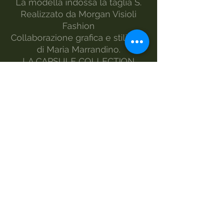
La modella indossa la taglia S.
Realizzato da Morgan Visioli
Fashion
Collaborazione grafica e stilistica
di Maria Marrandino.
LA CAPSULE COLLECTION
MOONSHINE REALIZZATA IN
SOSTEGNO PER I PROGETTI
COMITATO ITALIANO GENITORI
PANS PANDAS BGE.
www.pandasbge.it
MANUTENZIONE
lavaggio-30°
non candeggiare
no asciugatrice
ferro-1
lavare a secco
lavaggio a mano