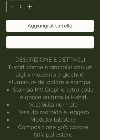
Aggiungi al carrello
Acquista ora
DESCRIZIONE E DETTAGLI
T-shirt donna a girocollo con un
taglio moderno e giochi di
sfumature del colore e stampa.
Stampa MV Graphic retro collo
e gocce su tutta la t-shirt
Vestibilità normale
Tessuto morbido e leggero
Modello tubolare
Composizione 50% cotone
50% poliestere