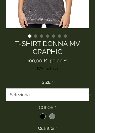
T-SHIRT DONNA MV
GRAPHIC
Prezzo
Prezzo
 100,00 € 
50,00 €
regolare
scontato
IVA inclusa
SIZE
*
COLOR
*
Quantità
*