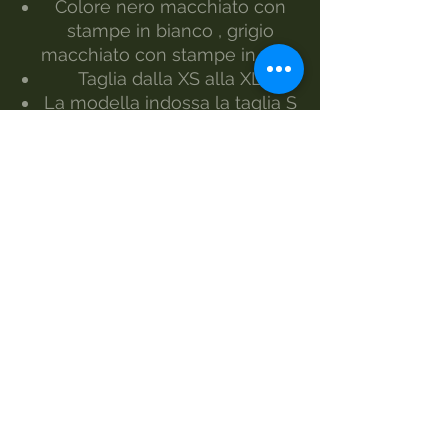
Colore nero macchiato con
stampe in bianco , grigio
macchiato con stampe in nero
Taglia dalla XS alla XL
La modella indossa la taglia S
Realizzato da Morgan Visioli
Fashion
Produzione interamente italiana
dal filato al prodotto finiti
MANUTENZIONE
lavaggio 30°
lavaggio a mano
non candeggiare
no asciugatrice
ferro-1
lavare a secco
TAGLIE E MISURE