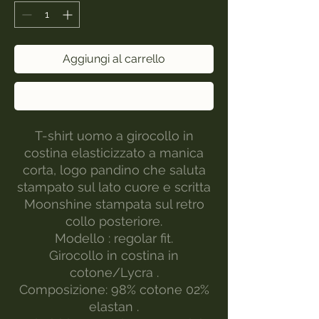
Aggiungi al carrello
Acquista ora
T-shirt uomo a girocollo in
costina elasticizzato a manica
corta, logo pandino che saluta
stampato sul lato cuore e scritta
Moonshine stampata sul retro
collo posteriore.
Modello : regolar fit.
Girocollo in costina in
cotone/Lycra .
Composizione: 98% cotone 02%
elastan .