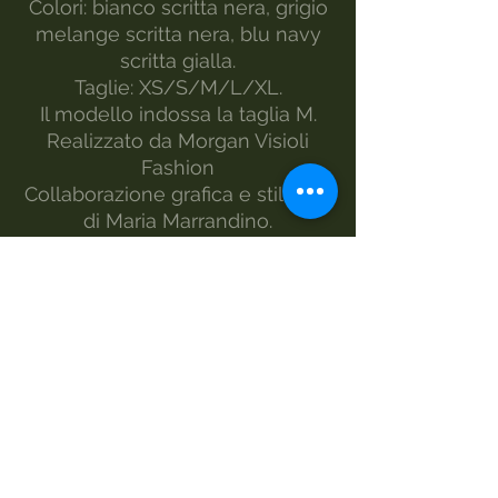
Colori: bianco scritta nera, grigio
melange scritta nera, blu navy
scritta gialla.
Taglie: XS/S/M/L/XL.
Il modello indossa la taglia M.
Realizzato da Morgan Visioli
Fashion
Collaborazione grafica e stilistica
di Maria Marrandino.
LA CAPSULE COLLECTION
MOONSHINE REALIZZATA IN
SOSTEGNO PER I PROGETTI
COMITATO ITALIANO GENITORI
PANS PANDAS BGE.
www.pandasbge.it
MANUTENZIONE
lavaggio-30°
non candeggiare