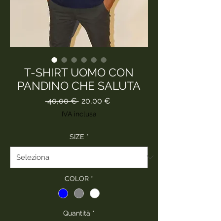
T-SHIRT UOMO CON
PANDINO CHE SALUTA
Prezzo
Prezzo
 40,00 € 
20,00 €
regolare
scontato
IVA inclusa
SIZE
*
COLOR
*
Quantità
*