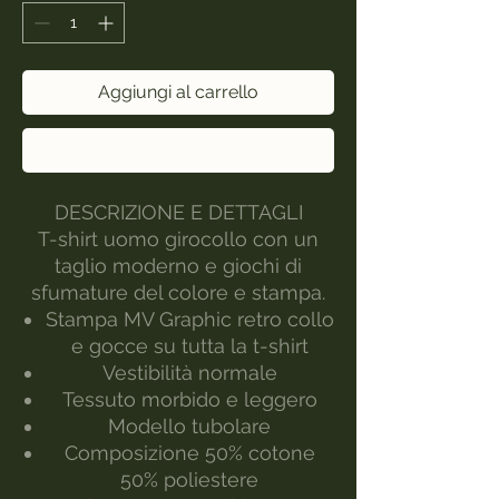
Aggiungi al carrello
Acquista ora
DESCRIZIONE E DETTAGLI
T-shirt uomo girocollo con un
taglio moderno e giochi di
sfumature del colore e stampa.
Stampa MV Graphic retro collo
e gocce su tutta la t-shirt
Vestibilità normale
Tessuto morbido e leggero
Modello tubolare
Composizione 50% cotone
50% poliestere