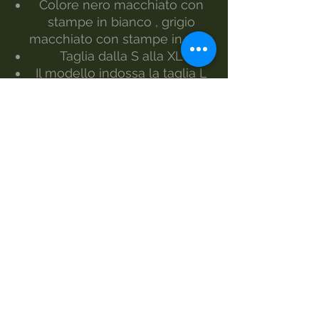
Colore nero macchiato con
stampe in bianco , grigio
macchiato con stampe in nero
Taglia dalla S alla XL
Il modello indossa la taglia L
Realizzato da Morgan Visioli
Fashion
Produzione interamente italiana
dal filato al prodotto finiti
MANUTENZIONE
lavaggio 30°
lavaggio a mano
non candeggiare
no asciugatrice
ferro-1
lavare a secco
TAGLIE E MISURE LARGHEZZA -