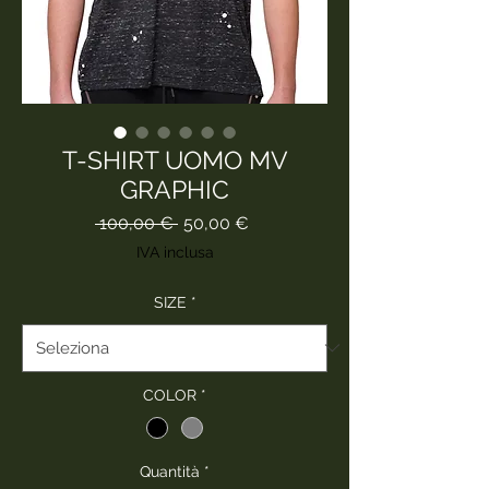
T-SHIRT UOMO MV
GRAPHIC
Prezzo
Prezzo
 100,00 € 
50,00 €
regolare
scontato
IVA inclusa
SIZE
*
COLOR
*
Quantità
*