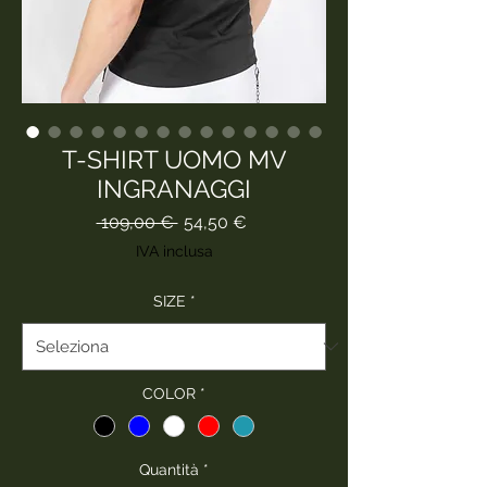
T-SHIRT UOMO MV
INGRANAGGI
Prezzo
Prezzo
 109,00 € 
54,50 €
regolare
scontato
IVA inclusa
SIZE
*
COLOR
*
Quantità
*