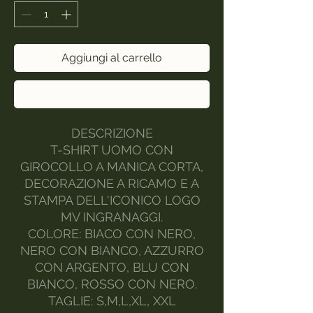
Aggiungi al carrello
Acquista ora
DESCRIZIONE
T-SHIRT UOMO CON
GIROCOLLO A MANICA CORTA,
DECORAZIONE A RICAMO E A
STAMPA DELL'ICONICO LOGO
MV INGRANAGGI.
COLORE: BIACO CON NERO,
NERO CON BIANCO, AZZURRO
CON ARGENTO, BLU CON
BIANCO, ROSSO CON NERO.
TAGLIE: S,M,L,XL, XXL