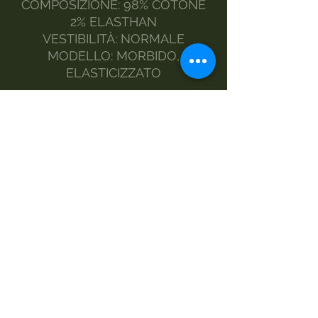
COMPOSIZIONE: 98% COTONE
2% ELASTHAN
VESTIBILITÀ: NORMALE
MODELLO: MORBIDO,
ELASTICIZZATO
MISURE:
TAGLIE E MISURE
S 44 60
M 47 62
L 50 64
XL 53 66
XXL 55 68
MANUTENZIONE:
LAVARE A MANO
LAVATRICE DELICATO
LAVARE A SECCO
NO CENTRIFUGA