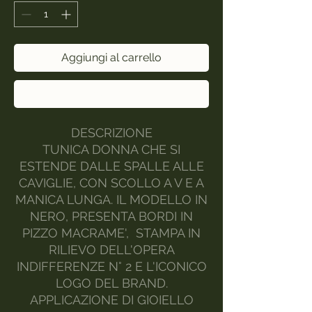
Aggiungi al carrello
Acquista ora
DESCRIZIONE
TUNICA DONNA CHE SI
ESTENDE DALLE SPALLE ALLE
CAVIGLIE, CON SCOLLO A V E A
MANICA LUNGA. IL MODELLO IN
NERO, PRESENTA BORDI IN
PIZZO MACRAME', STAMPA IN
RILIEVO DELL'OPERA
INDIFFERENZE N° 2 E L'ICONICO
LOGO DEL BRAND.
APPLICAZIONE DI GIOIELLO