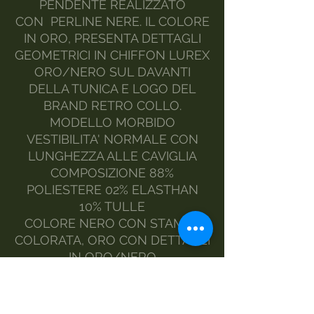
PENDENTE REALIZZATO
CON PERLINE NERE. IL COLORE
IN ORO, PRESENTA DETTAGLI
GEOMETRICI IN CHIFFON LUREX
ORO/NERO SUL DAVANTI
DELLA TUNICA E LOGO DEL
BRAND RETRO COLLO.
MODELLO MORBIDO
VESTIBILITA' NORMALE CON
LUNGHEZZA ALLE CAVIGLIA
COMPOSIZIONE 88%
POLIESTERE 02% ELASTHAN
10% TULLE
COLORE NERO CON STAMPA
COLORATA, ORO CON DETTAGLI
IN ORO/NERO
TAGLIA DALLA S ALLA XXL
STILE CLASSICO E RICERCATO
REALIZZATA DA MORGAN