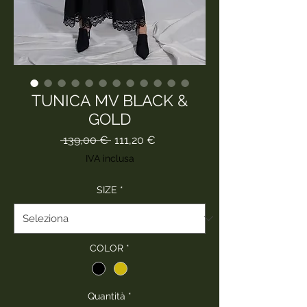
TUNICA MV BLACK &
GOLD
Prezzo
Prezzo
 139,00 € 
111,20 €
regolare
scontato
IVA inclusa
SIZE
*
COLOR
*
Quantità
*