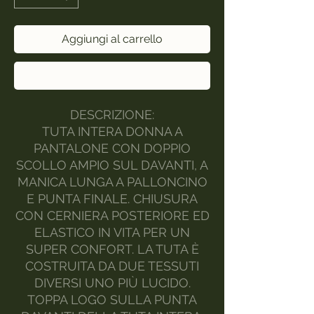
Aggiungi al carrello
Acquista ora
DESCRIZIONE:
TUTA INTERA DONNA A
PANTALONE CON DOPPIO
SCOLLO AMPIO SUL DAVANTI, A
MANICA LUNGA A PALLONCINO
E PUNTA FINALE. CHIUSURA
CON CERNIERA POSTERIORE ED
ELASTICO IN VITA PER UN
SUPER CONFORT. LA TUTA È
COSTRUITA DA DUE TESSUTI
DIVERSI UNO PIÙ LUCIDO.
TOPPA LOGO SULLA PUNTA