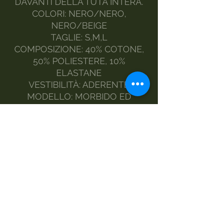
DAVANTI DELLA TUTA INTERA.
COLORI: NERO/NERO,
NERO/BEIGE
TAGLIE: S,M,L
COMPOSIZIONE: 40% COTONE,
50% POLIESTERE, 10%
ELASTANE
VESTIBILITÀ: ADERENTE
MODELLO: MORBIDO ED
ELASTICIZZATO
MADE IN ITALY
FASHION DESIGNER MORGAN
VISIOLI
LA MODELLA INDOSSA LA
TAGLIA S
MANUTENZIONE :
LAVAGGIO A MANO
LAVAGGIO A 30% DELICATO