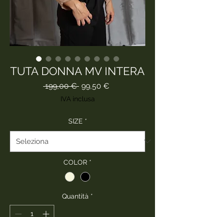
TUTA DONNA MV INTERA
Prezzo
Prezzo
 199,00 € 
99,50 €
regolare
scontato
IVA inclusa
SIZE
*
COLOR
*
Quantità
*