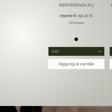
INDIFFERENZA N.3
Prezzo regolare
Prezzo scontato
239,00 €
191,20 €
IVA inclusa
SIZE
Aggiungi al carrello