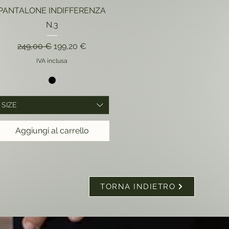
PANTALONE INDIFFERENZA
N.3
Prezzo regolare
Prezzo scontato
249,00 €
199,20 €
IVA inclusa
SIZE
Aggiungi al carrello
TORNA INDIETRO