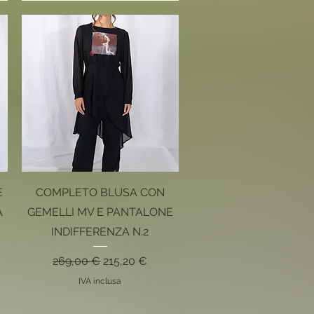
Vista rapida
E
COMPLETO BLUSA CON
A
GEMELLI MV E PANTALONE
INDIFFERENZA N.2
ato
Prezzo regolare
Prezzo scontato
269,00 €
215,20 €
IVA inclusa