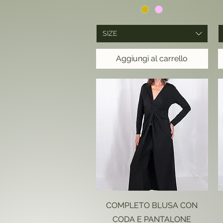
SIZE
Aggiungi al carrello
Vista rapida
COMPLETO BLUSA CON
CODA E PANTALONE