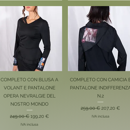
Vista rapida
Vista rapida
COMPLETO CON BLUSA A
COMPLETO CON CAMICIA 
VOLANT E PANTALONE
PANTALONE INDIFFERENZ
OPERA NEVRALGIE DEL
N.2
NOSTRO MONDO
Prezzo regolare
Prezzo scont
259,00 €
207,20 €
Prezzo regolare
Prezzo scontato
249,00 €
199,20 €
IVA inclusa
IVA inclusa