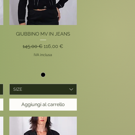
Vista rapida
GIUBBINO MV IN JEANS
Prezzo regolare
Prezzo scontato
145,00 €
116,00 €
ato
IVA inclusa
SIZE
Aggiungi al carrello