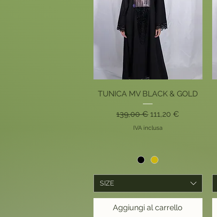
Vista rapida
TUNICA MV BLACK & GOLD
Prezzo regolare
Prezzo scontato
139,00 €
111,20 €
IVA inclusa
SIZE
Aggiungi al carrello