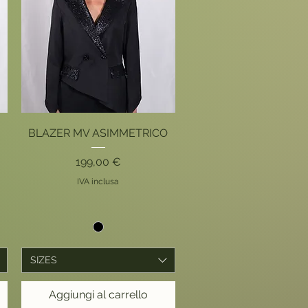
Vista rapida
BLAZER MV ASIMMETRICO
Prezzo
199,00 €
ato
IVA inclusa
SIZES
Aggiungi al carrello