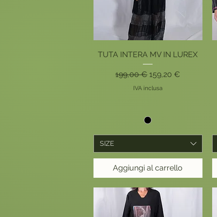
Vista rapida
TUTA INTERA MV IN LUREX
Prezzo regolare
Prezzo scontato
199,00 €
159,20 €
IVA inclusa
SIZE
Aggiungi al carrello