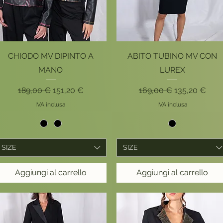
Vista rapida
Vista rapida
CHIODO MV DIPINTO A
ABITO TUBINO MV CON
MANO
LUREX
Prezzo regolare
Prezzo scontato
Prezzo regolare
Prezzo scont
189,00 €
151,20 €
169,00 €
135,20 €
IVA inclusa
IVA inclusa
SIZE
SIZE
Aggiungi al carrello
Aggiungi al carrello