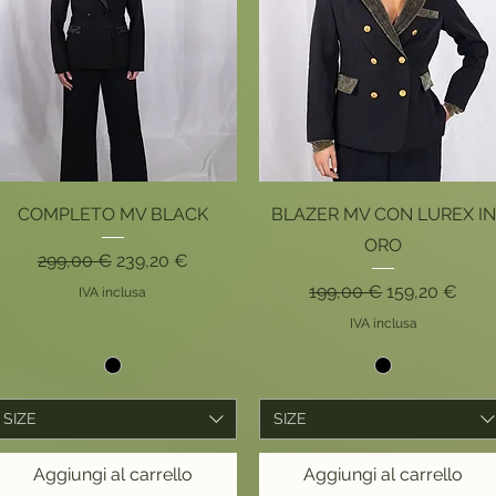
Vista rapida
Vista rapida
COMPLETO MV BLACK
BLAZER MV CON LUREX IN
ORO
Prezzo regolare
Prezzo scontato
299,00 €
239,20 €
Prezzo regolare
Prezzo scont
199,00 €
159,20 €
IVA inclusa
IVA inclusa
SIZE
SIZE
Aggiungi al carrello
Aggiungi al carrello