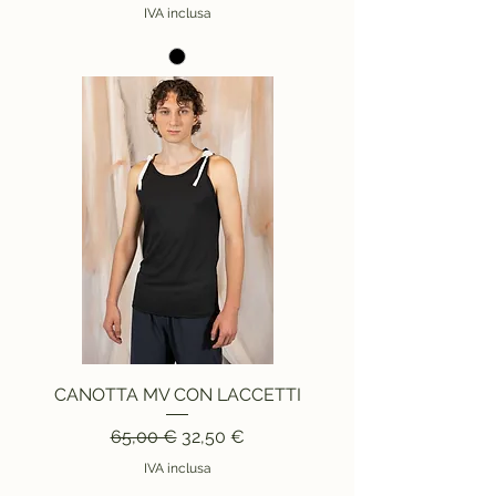
IVA inclusa
CANOTTA MV CON LACCETTI
Prezzo regolare
Prezzo scontato
65,00 €
32,50 €
IVA inclusa