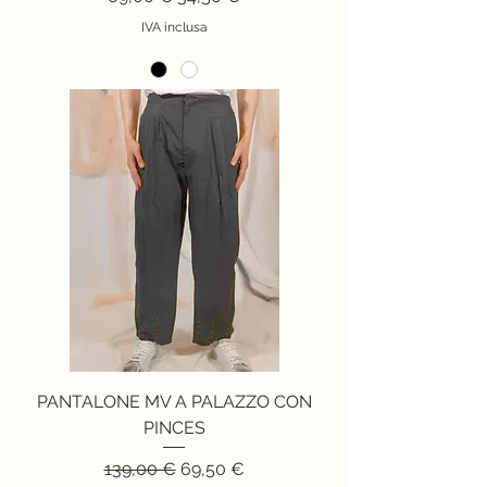
IVA inclusa
PANTALONE MV A PALAZZO CON
PINCES
Prezzo regolare
Prezzo scontato
139,00 €
69,50 €