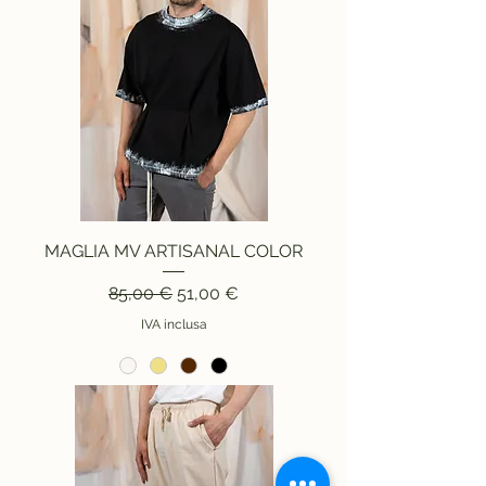
MAGLIA MV ARTISANAL COLOR
Prezzo regolare
Prezzo scontato
85,00 €
51,00 €
IVA inclusa