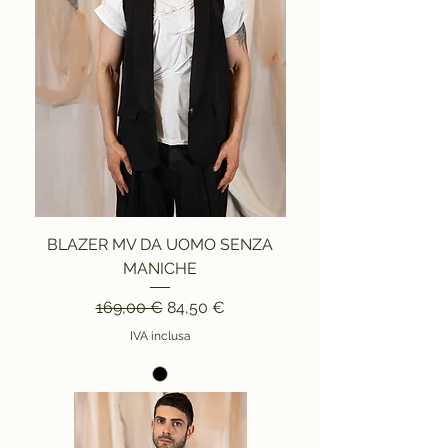
BLAZER MV DA UOMO SENZA
MANICHE
Prezzo regolare
Prezzo scontato
169,00 €
84,50 €
IVA inclusa