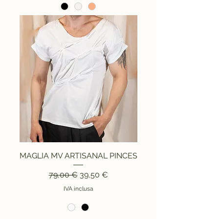
MAGLIA MV ARTISANAL PINCES
Prezzo regolare
Prezzo scontato
79,00 €
39,50 €
IVA inclusa