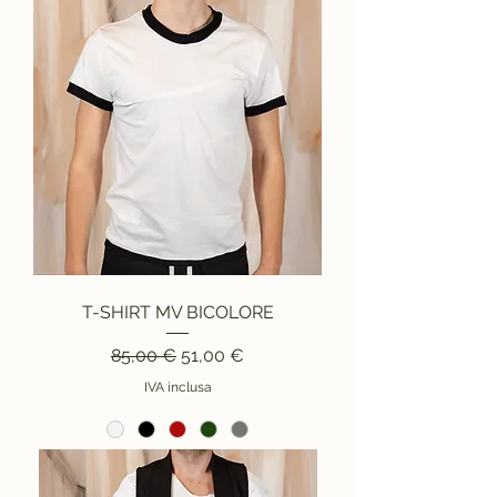
T-SHIRT MV BICOLORE
Prezzo regolare
Prezzo scontato
85,00 €
51,00 €
IVA inclusa