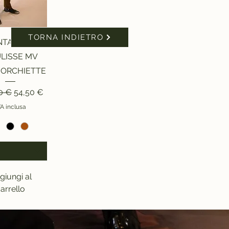
TORNA INDIETRO
sta rapida
NTALONE
LISSE MV
BORCHIETTE
o regolare
Prezzo scontato
0 €
54,50 €
VA inclusa
giungi al
arrello