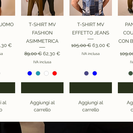
ida
Vista rapida
Vista rapida
Vi
 UOMO
T-SHIRT MV
T-SHIRT MV
PA
FASHION
EFFETTO JEANS
COU
ASIMMETRICA
CON 
olare
ezzo scontato
Prezzo regolare
Prezzo scontato
,30 €
105,00 €
63,00 €
Prezzo regolare
Prezzo scontato
Prezz
89,00 €
62,30 €
109,0
sa
IVA inclusa
IVA inclusa
I
SIZE
SIZE
SIZE
 al
Aggiungi al
Aggiungi al
Ag
lo
carrello
carrello
c