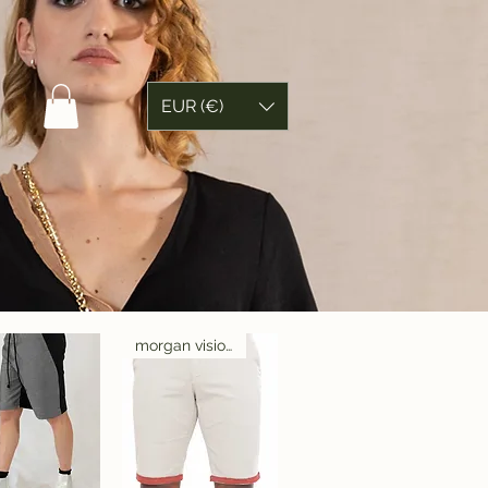
EUR (€)
morgan visioli fashion