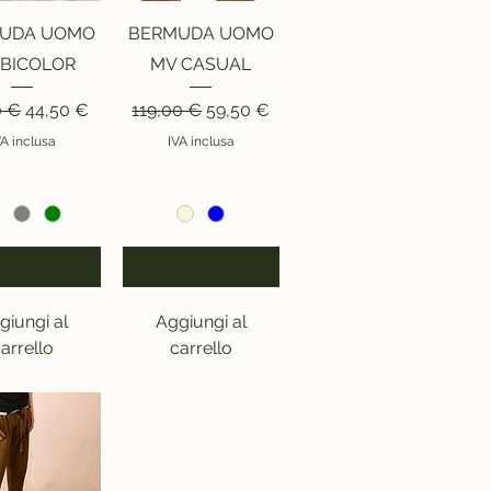
sta rapida
Vista rapida
UDA UOMO
BERMUDA UOMO
 BICOLOR
MV CASUAL
o regolare
Prezzo scontato
Prezzo regolare
Prezzo scontato
0 €
44,50 €
119,00 €
59,50 €
VA inclusa
IVA inclusa
SIZE
giungi al
Aggiungi al
arrello
carrello