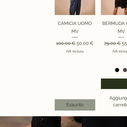
Vista rapida
Vista rap
CAMICIA UOMO
BERMUDA
MV
MV
Prezzo regolare
Prezzo scontato
Prezzo reg
Pr
100,00 €
50,00 €
79,00 €
55
IVA inclusa
IVA inclu
SIZE
Aggiungi
Esaurito
carrel