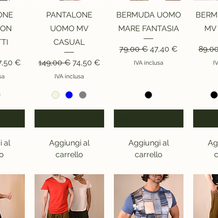
ida
Vista rapida
Vista rapida
Vi
ONE
PANTALONE
BERMUDA UOMO
BERM
CON
UOMO MV
MARE FANTASIA
MV
TI
CASUAL
Prezzo regolare
Prezzo scontato
Prezz
79,00 €
47,40 €
89,0
olare
rezzo scontato
Prezzo regolare
Prezzo scontato
7,50 €
149,00 €
74,50 €
IVA inclusa
I
sa
IVA inclusa
SIZE
SIZE
SIZE
 al
Aggiungi al
Aggiungi al
Ag
lo
carrello
carrello
c