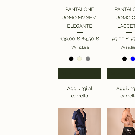
Vista rapida
Vista rap
PANTALONE
PANTAL
UOMO MV SEMI
UOMO 
ELEGANTE
LACCET
Prezzo regolare
Prezzo scontato
Prezzo reg
P
139,00 €
69,50 €
195,00 €
9
IVA inclusa
IVA inclu
SIZE
SIZE
Aggiungi al
Aggiungi
carrello
carrel